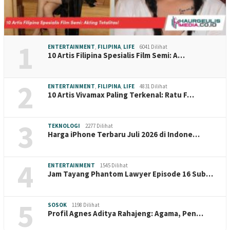
1
ENTERTAINMENT
,
FILIPINA
,
LIFE
6041 Dilihat
10 Artis Filipina Spesialis Film Semi: A…
2
ENTERTAINMENT
,
FILIPINA
,
LIFE
4831 Dilihat
10 Artis Vivamax Paling Terkenal: Ratu F…
3
TEKNOLOGI
2277 Dilihat
Harga iPhone Terbaru Juli 2026 di Indone…
4
ENTERTAINMENT
1545 Dilihat
Jam Tayang Phantom Lawyer Episode 16 Sub…
5
SOSOK
1198 Dilihat
Profil Agnes Aditya Rahajeng: Agama, Pen…