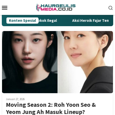
Loncat
Menu
ke
Mobile
konten
 Tombak Gempur Rokok Ilegal
Konten Spesial
Aksi Heroik Fajar Temukan 
Januari 27, 2026
Moving Season 2: Roh Yoon Seo &
Yeom Jung Ah Masuk Lineup?