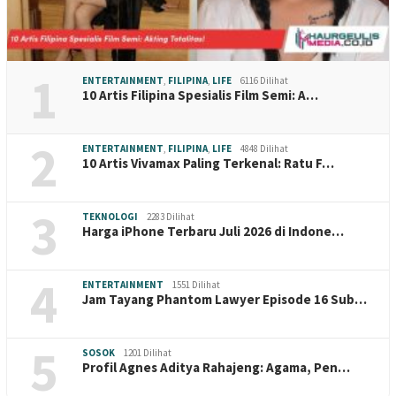
1
ENTERTAINMENT
,
FILIPINA
,
LIFE
6116 Dilihat
10 Artis Filipina Spesialis Film Semi: A…
2
ENTERTAINMENT
,
FILIPINA
,
LIFE
4848 Dilihat
10 Artis Vivamax Paling Terkenal: Ratu F…
3
TEKNOLOGI
2283 Dilihat
Harga iPhone Terbaru Juli 2026 di Indone…
4
ENTERTAINMENT
1551 Dilihat
Jam Tayang Phantom Lawyer Episode 16 Sub…
5
SOSOK
1201 Dilihat
Profil Agnes Aditya Rahajeng: Agama, Pen…