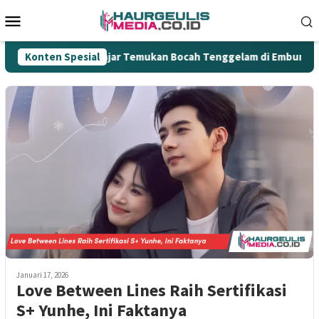
Loncat
Menu
ke
Mobile
konten
Aksi Heroik Fajar Temukan Bocah Tenggelam di Embung Kert
Konten Spesial
Januari 17, 2026
Love Between Lines Raih Sertifikasi
S+ Yunhe, Ini Faktanya