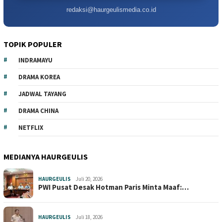
redaksi@haurgeulismedia.co.id
TOPIK POPULER
INDRAMAYU
DRAMA KOREA
JADWAL TAYANG
DRAMA CHINA
NETFLIX
MEDIANYA HAURGEULIS
HAURGEULIS
Juli 20, 2026
PWI Pusat Desak Hotman Paris Minta Maaf:…
HAURGEULIS
Juli 18, 2026