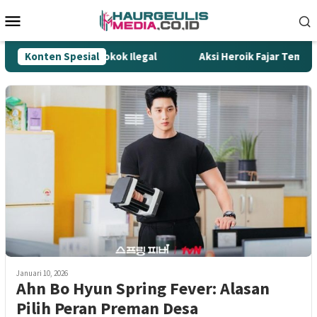
Loncat
Menu
ke
Mobile
konten
 Tombak Gempur Rokok Ilegal
Konten Spesial
Aksi Heroik Fajar Temukan 
Januari 10, 2026
Ahn Bo Hyun Spring Fever: Alasan
Pilih Peran Preman Desa