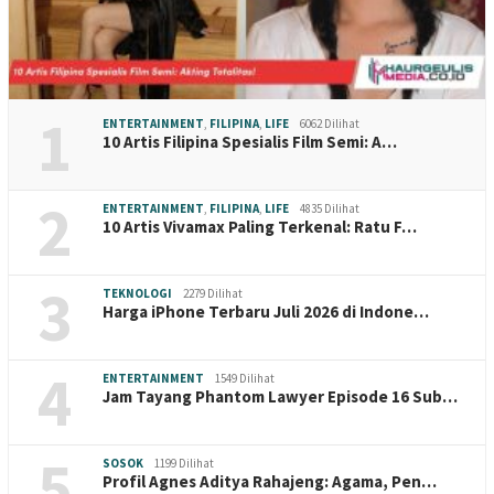
1
ENTERTAINMENT
,
FILIPINA
,
LIFE
6062 Dilihat
10 Artis Filipina Spesialis Film Semi: A…
2
ENTERTAINMENT
,
FILIPINA
,
LIFE
4835 Dilihat
10 Artis Vivamax Paling Terkenal: Ratu F…
3
TEKNOLOGI
2279 Dilihat
Harga iPhone Terbaru Juli 2026 di Indone…
4
ENTERTAINMENT
1549 Dilihat
Jam Tayang Phantom Lawyer Episode 16 Sub…
5
SOSOK
1199 Dilihat
Profil Agnes Aditya Rahajeng: Agama, Pen…