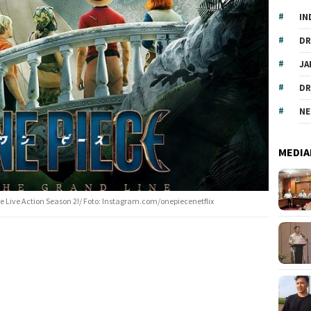
IN
DR
JA
DR
NE
MEDIA
ce Live Action Season 2!/ Foto: Instagram.com/onepiecenetflix