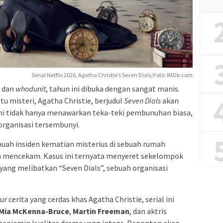
Serial Netflix 2026, Agatha Christie’s Seven Dials/Foto: IMDb.com
k dan
whodunit
, tahun ini dibuka dengan sangat manis.
tu misteri, Agatha Christie, berjudul
Seven Dials
akan
l ini tidak hanya menawarkan teka-teki pembunuhan biasa,
a organisasi tersembunyi.
uah insiden kematian misterius di sebuah rumah
 mencekam. Kasus ini ternyata menyeret sekelompok
ang melibatkan “Seven Dials”, sebuah organisasi
ur cerita yang cerdas khas Agatha Christie, serial ini
Mia McKenna-Bruce
,
Martin Freeman
, dan aktris
enjamin kualitas drama yang intens. Penonton akan