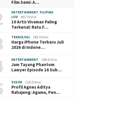
Film Semi: A…
2
ENTERTAINMENT
,
FILIPINA
,
LIFE
4917 Dilihat
10 Artis Vivamax Paling
Terkenal: Ratu F…
3
TEKNOLOGI
2301 Dilihat
Harga iPhone Terbaru Juli
2026 di Indone…
4
ENTERTAINMENT
1586 Dilihat
Jam Tayang Phantom
Lawyer Episode 16 Sub…
5
SOSOK
1225 Dilihat
Profil Agnes Aditya
Rahajeng: Agama, Pen…