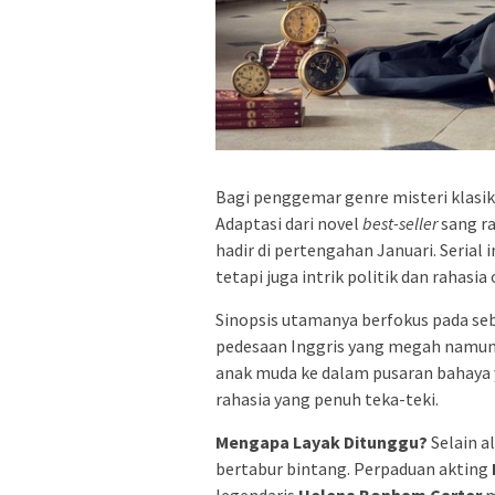
Bagi penggemar genre misteri klasi
Adaptasi dari novel
best-seller
sang ra
hadir di pertengahan Januari. Seria
tetapi juga intrik politik dan rahasi
Sinopsis utamanya berfokus pada seb
pedesaan Inggris yang megah namun
anak muda ke dalam pusaran bahaya y
rahasia yang penuh teka-teki.
Mengapa Layak Ditunggu?
Selain al
bertabur bintang. Perpaduan akting
legendaris
Helena Bonham Carter
m