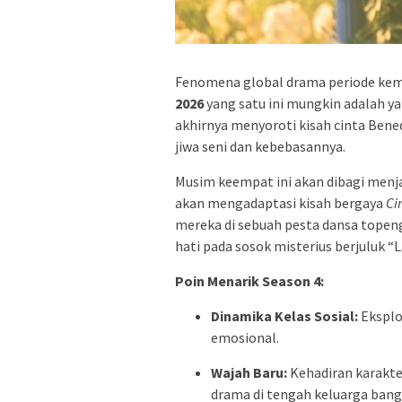
Fenomena global drama periode ke
2026
yang satu ini mungkin adalah y
akhirnya menyoroti kisah cinta Bened
jiwa seni dan kebebasannya.
Musim keempat ini akan dibagi menj
akan mengadaptasi kisah bergaya
Ci
mereka di sebuah pesta dansa topen
hati pada sosok misterius berjuluk “La
Poin Menarik Season 4:
Dinamika Kelas Sosial:
Eksplo
emosional.
Wajah Baru:
Kehadiran karakt
drama di tengah keluarga bangs