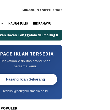
MINGGU, 9 AGUSTUS 2026
HAURGEULIS
INDRAMAYU
m di Embung Kertanegara
Embung Kertanegara Memakan K
PACE IKLAN TERSEDIA
Tingkatkan visibilitas brand Anda
bersama kami.
Pasang Iklan Sekarang
redaksi@haurgeulismedia.co.id
 POPULER