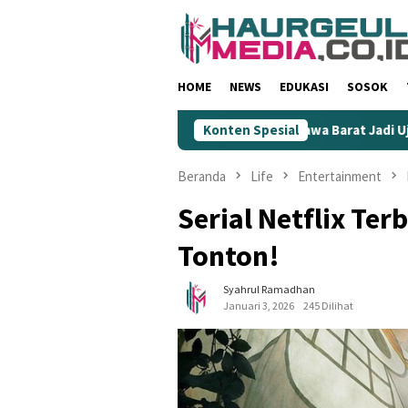
Loncat
ke
konten
HOME
NEWS
EDUKASI
SOSOK
hkan Wartawan
KIM Jawa Barat Jadi Ujung Tombak Gempur 
Konten Spesial
Beranda
Life
Entertainment
Serial Netflix Ter
Tonton!
Syahrul Ramadhan
Januari 3, 2026
245 Dilihat