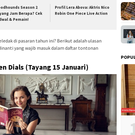
oodhounds Season 2
Profil Lera Abova: Aktris Nico
yang Jam Berapa? Cek
Robin One Piece Live Action
dwal & Pemain!
eledak di pasaran tahun ini? Berikut adalah ulasan
dinanti yang wajib masuk dalam daftar tontonan
POPU
en Dials (Tayang 15 Januari)