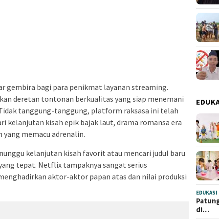
ar gembira bagi para penikmat layanan streaming.
kan deretan tontonan berkualitas yang siap menemani
EDUKA
Tidak tanggung-tanggung, platform raksasa ini telah
i kelanjutan kisah epik bajak laut, drama romansa era
n yang memacu adrenalin.
unggu kelanjutan kisah favorit atau mencari judul baru
yang tepat. Netflix tampaknya sangat serius
nghadirkan aktor-aktor papan atas dan nilai produksi
EDUKASI
Patung
di…