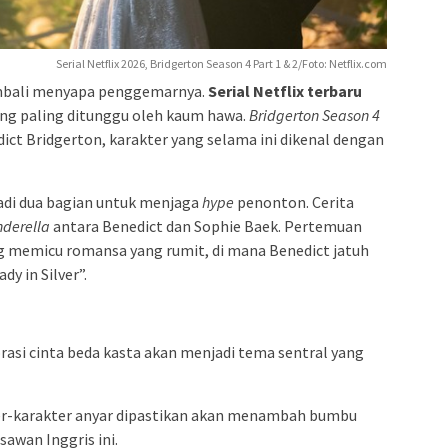
Serial Netflix 2026, Bridgerton Season 4 Part 1 & 2/Foto: Netflix.com
mbali menyapa penggemarnya.
Serial Netflix terbaru
ang paling ditunggu oleh kaum hawa.
Bridgerton Season 4
ict Bridgerton, karakter yang selama ini dikenal dengan
adi dua bagian untuk menjaga
hype
penonton. Cerita
nderella
antara Benedict dan Sophie Baek. Pertemuan
g memicu romansa yang rumit, di mana Benedict jatuh
dy in Silver”.
rasi cinta beda kasta akan menjadi tema sentral yang
er-karakter anyar dipastikan akan menambah bumbu
awan Inggris ini.