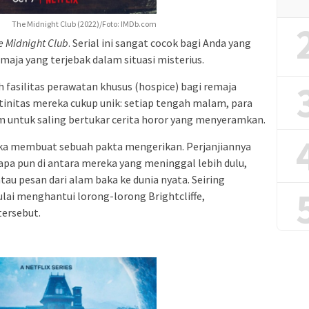
The Midnight Club (2022)/Foto: IMDb.com
e Midnight Club
. Serial ini sangat cocok bagi Anda yang
ja yang terjebak dalam situasi misterius.
ah fasilitas perawatan khusus (hospice) bagi remaja
tinitas mereka cukup unik: setiap tengah malam, para
m untuk saling bertukar cerita horor yang menyeramkan.
a membuat sebuah pakta mengerikan. Perjanjiannya
apa pun di antara mereka yang meninggal lebih dulu,
au pesan dari alam baka ke dunia nyata. Seiring
ulai menghantui lorong-lorong Brightcliffe,
ersebut.