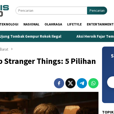
Pencarian
TEKNOLOGI
NASIONAL
OLAHRAGA
LIFETYLE
ENTERTAINMENT
r Rokok Ilegal
Aksi Heroik Fajar Temukan Bocah Tengge
Barat
S
ip Stranger Things: 5 Pilihan
TOPIK