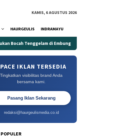
KAMIS, 6 AGUSTUS 2026
HAURGEULIS
INDRAMAYU
lam di Embung Kertanegara
Embung Kertanegara Memaka
PACE IKLAN TERSEDIA
Tingkatkan visibilitas brand Anda
bersama kami.
Pasang Iklan Sekarang
redaksi@haurgeulismedia.co.id
 POPULER