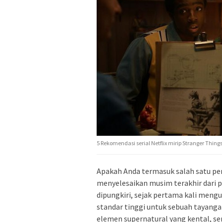
5 Rekomendasi serial Netflix mirip Stranger Things
Apakah Anda termasuk salah satu p
menyelesaikan musim terakhir dari 
dipungkiri, sejak pertama kali meng
standar tinggi untuk sebuah tayanga
elemen supernatural yang kental, s