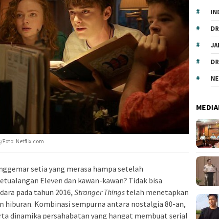
IN
DR
JA
DR
NE
MEDIA
/Foto: Netflix.com
enggemar setia yang merasa hampa setelah
petualangan Eleven dan kawan-kawan? Tidak bisa
udara pada tahun 2016,
Stranger Things
telah menetapkan
n hiburan. Kombinasi sempurna antara nostalgia 80-an,
erta dinamika persahabatan yang hangat membuat serial