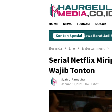
Loncat
ke
konten
HOME
NEWS
EDUKASI
SOSOK
dahkan Wartawan
KIM Jawa Barat Jadi Ujung Tombak Gempu
Konten Spesial
Beranda
Life
Entertainment
Serial Netflix Mir
Wajib Tonton
Syahrul Ramadhan
Januari 10, 2026
162 Dilihat