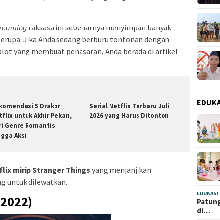
treaming
raksasa ini sebenarnya menyimpan banyak
serupa. Jika Anda sedang berburu tontonan dengan
lot yang membuat penasaran, Anda berada di artikel
EDUKA
komendasi 5 Drakor
Serial Netflix Terbaru Juli
tflix untuk Akhir Pekan,
2026 yang Harus Ditonton
ri Genre Romantis
ngga Aksi
flix mirip Stranger Things
yang menjanjikan
g untuk dilewatkan.
EDUKASI
(2022)
Patung
di…