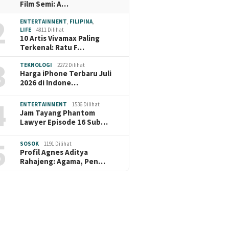
Film Semi: A…
2
ENTERTAINMENT
,
FILIPINA
,
LIFE
4811 Dilihat
10 Artis Vivamax Paling
Terkenal: Ratu F…
3
TEKNOLOGI
2272 Dilihat
Harga iPhone Terbaru Juli
2026 di Indone…
4
ENTERTAINMENT
1536 Dilihat
Jam Tayang Phantom
Lawyer Episode 16 Sub…
5
SOSOK
1191 Dilihat
Profil Agnes Aditya
Rahajeng: Agama, Pen…