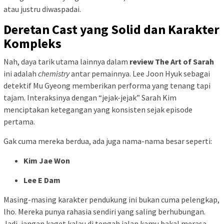
atau justru diwaspadai.
Deretan Cast yang Solid dan Karakter
Kompleks
Nah, daya tarik utama lainnya dalam
review The Art of Sarah
ini adalah
chemistry
antar pemainnya. Lee Joon Hyuk sebagai
detektif Mu Gyeong memberikan performa yang tenang tapi
tajam. Interaksinya dengan “jejak-jejak” Sarah Kim
menciptakan ketegangan yang konsisten sejak episode
pertama.
Gak cuma mereka berdua, ada juga nama-nama besar seperti:
Kim Jae Won
Lee E Dam
Masing-masing karakter pendukung ini bukan cuma pelengkap,
lho. Mereka punya rahasia sendiri yang saling berhubungan.
Jadi, jangan kaget kalau di tengah jalan kamu bakal merasa