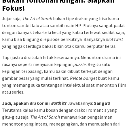
Fokus!
Jujur saja,
The Art of Sarah
bukan tipe drakor yang bisa kamu
tonton sambil lalu atau sambil main HP. Plotnya sangat padat
dengan banyak teka-teki kecil yang kalau terlewat sedikit saja,
kamu bisa bingung di episode berikutnya. Banyaknya
plot twist
yang nggak terduga bakal bikin otak kamu berputar keras.
Tapi justru di situlah letak keseruannya. Menonton drama ini
rasanya seperti menyusun kepingan
puzzle
. Begitu satu
kepingan terpasang, kamu bakal dibuat terkejut dengan
gambar besar yang mulai terlihat.
Relate banget
buat kamu
yang memang suka tantangan intelektual saat menonton film
atau series.
Jadi, apakah drakor ini
worth it
?
Jawabannya:
Sangat!
Terutama kalau kamu bosan dengan drakor romantis yang
gitu-gitu saja.
The Art of Sarah
menawarkan pengalaman
menonton yang intens, menegangkan, dan memuaskan dari