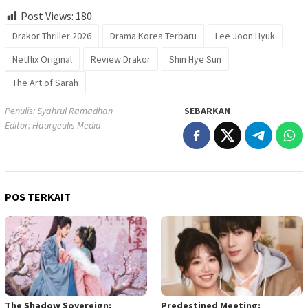
Post Views:
180
Drakor Thriller 2026
Drama Korea Terbaru
Lee Joon Hyuk
Netflix Original
Review Drakor
Shin Hye Sun
The Art of Sarah
Penulis: Syahrul Ramadhan
SEBARKAN
Editor: Haurgeulis Media
POS TERKAIT
The Shadow Sovereign:
Predestined Meeting: