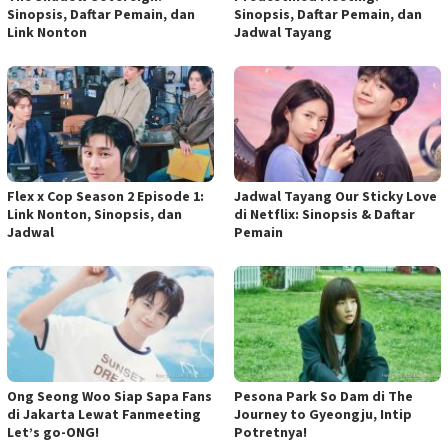
Sinopsis, Daftar Pemain, dan
Sinopsis, Daftar Pemain, dan
Link Nonton
Jadwal Tayang
Flex x Cop Season 2 Episode 1:
Jadwal Tayang Our Sticky Love
Link Nonton, Sinopsis, dan
di Netflix: Sinopsis & Daftar
Jadwal
Pemain
Ong Seong Woo Siap Sapa Fans
Pesona Park So Dam di The
di Jakarta Lewat Fanmeeting
Journey to Gyeongju, Intip
Let’s go-ONG!
Potretnya!