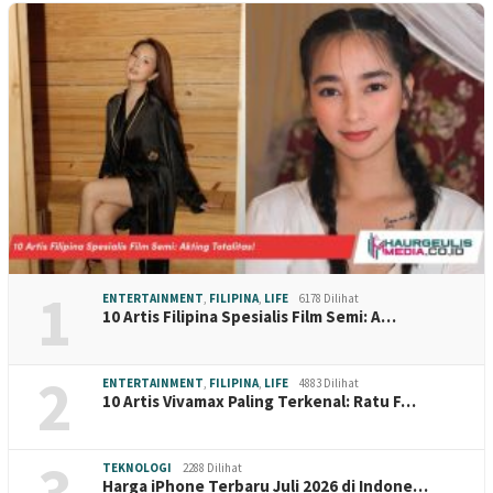
1
ENTERTAINMENT
,
FILIPINA
,
LIFE
6178 Dilihat
10 Artis Filipina Spesialis Film Semi: A…
2
ENTERTAINMENT
,
FILIPINA
,
LIFE
4883 Dilihat
10 Artis Vivamax Paling Terkenal: Ratu F…
3
TEKNOLOGI
2288 Dilihat
Harga iPhone Terbaru Juli 2026 di Indone…