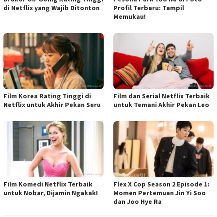
di Netflix yang Wajib Ditonton
Profil Terbaru: Tampil
Memukau!
Film Korea Rating Tinggi di
Film dan Serial Netflix Terbaik
Netflix untuk Akhir Pekan Seru
untuk Temani Akhir Pekan Leo
Film Komedi Netflix Terbaik
Flex X Cop Season 2 Episode 1:
untuk Nobar, Dijamin Ngakak!
Momen Pertemuan Jin Yi Soo
dan Joo Hye Ra