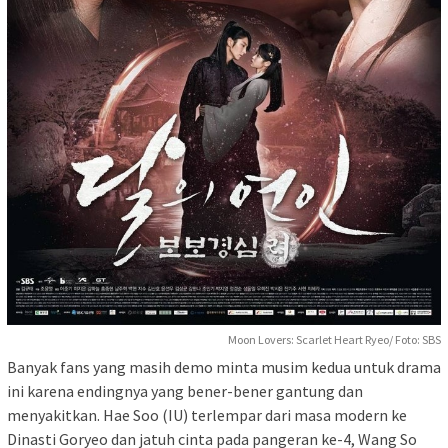
Moon Lovers: Scarlet Heart Ryeo/ Foto: SBS
Banyak fans yang masih demo minta musim kedua untuk drama
ini karena endingnya yang bener-bener gantung dan
menyakitkan. Hae Soo (IU) terlempar dari masa modern ke
Dinasti Goryeo dan jatuh cinta pada pangeran ke-4, Wang So