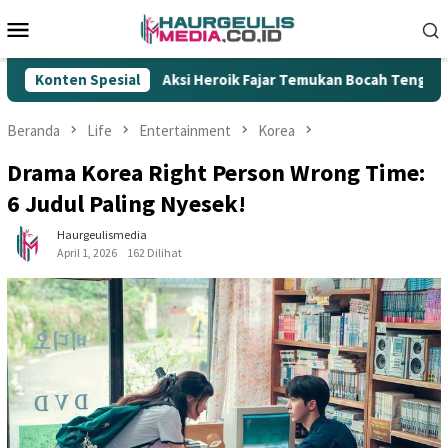
Loncat
Menu
ke
Mobile
konten
ksi Heroik Fajar Temukan Bocah Tenggelam di Embung Kertanega
Konten Spesial
Beranda
Life
Entertainment
Korea
Drama Korea Right Person Wrong Time:
6 Judul Paling Nyesek!
Haurgeulismedia
April 1, 2026
162 Dilihat