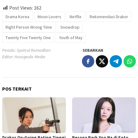
Post Views:
162
Drama Korea
Moon Lovers
Netflix
Rekomendasi Drakor
Right Person Wrong Time
Snowdrop
Twenty Five Twenty One
Youth of May
Penulis: Syahrul Ramadhan
SEBARKAN
Editor: Haurgeulis Media
POS TERKAIT
Drakor On-Going Rating Tinggi
Pesona Park Yoo Na di Foto