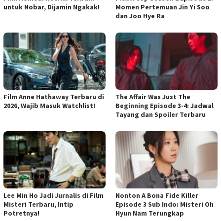
untuk Nobar, Dijamin Ngakak!
Momen Pertemuan Jin Yi Soo
dan Joo Hye Ra
Film Anne Hathaway Terbaru di
The Affair Was Just The
2026, Wajib Masuk Watchlist!
Beginning Episode 3-4: Jadwal
Tayang dan Spoiler Terbaru
Lee Min Ho Jadi Jurnalis di Film
Nonton A Bona Fide Killer
Misteri Terbaru, Intip
Episode 3 Sub Indo: Misteri Oh
Potretnya!
Hyun Nam Terungkap