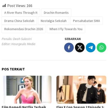
Post Views:
166
A River Runs Through It
Drachin Romantis
Drama China Sekolah
Nostalgia Sekolah
Persahabatan SMA
Rekomendasi Drachin 2026
When I Fly Towards You
Penulis: Deah Sulastri
SEBARKAN
Editor: Haurgeulis Media
POS TERKAIT
Film Komedi Netflix Terbaik
Flex X Cop Season 2 Episode 1: