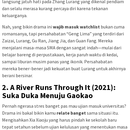
langsung jatuh hati pada Zhang Lurang yang dikenal pendiam
dan selalu merasa kurang percaya diri karena tekanan
keluarganya.
Nah, yang bikin drama ini
wajib masuk watchlist
bukan cuma
romansanya, tapi persahabatan “Geng Lima” yang terdiri dari
Zaizai, Lurang, Gu Ran, Jiang Jia, dan Guan Fang. Mereka
menjalani masa-masa SMA dengan sangat indah—mulai dari
belajar bareng di perpustakaan, kerja paruh waktu di kedai,
sampai liburan musim panas yang ikonik. Persahabatan
mereka bener-bener jadi kekuatan buat Lurang untuk akhirnya
berani bersinar.
2. A River Runs Through It (2021):
Suka Duka Menuju Gaokao
Pernah ngerasa stres banget pas mau ujian masuk universitas?
Drama ini bakal bikin kamu
relate banget
sama situasi itu.
Mengisahkan Xia Xiaoju yang harus pindah ke sekolah baru
tepat setahun sebelum ujian kelulusan yang menentukan masa