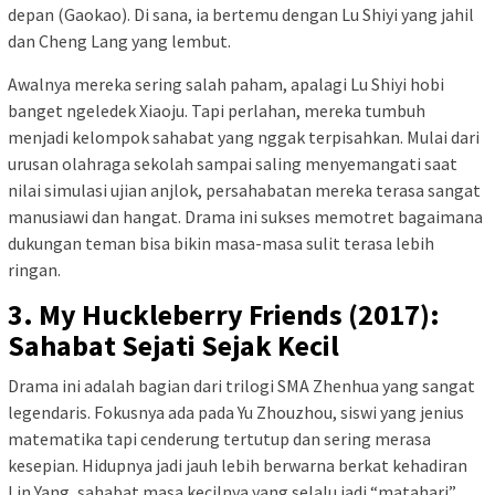
depan (Gaokao). Di sana, ia bertemu dengan Lu Shiyi yang jahil
dan Cheng Lang yang lembut.
Awalnya mereka sering salah paham, apalagi Lu Shiyi hobi
banget ngeledek Xiaoju. Tapi perlahan, mereka tumbuh
menjadi kelompok sahabat yang nggak terpisahkan. Mulai dari
urusan olahraga sekolah sampai saling menyemangati saat
nilai simulasi ujian anjlok, persahabatan mereka terasa sangat
manusiawi dan hangat. Drama ini sukses memotret bagaimana
dukungan teman bisa bikin masa-masa sulit terasa lebih
ringan.
3. My Huckleberry Friends (2017):
Sahabat Sejati Sejak Kecil
Drama ini adalah bagian dari trilogi SMA Zhenhua yang sangat
legendaris. Fokusnya ada pada Yu Zhouzhou, siswi yang jenius
matematika tapi cenderung tertutup dan sering merasa
kesepian. Hidupnya jadi jauh lebih berwarna berkat kehadiran
Lin Yang, sahabat masa kecilnya yang selalu jadi “matahari”