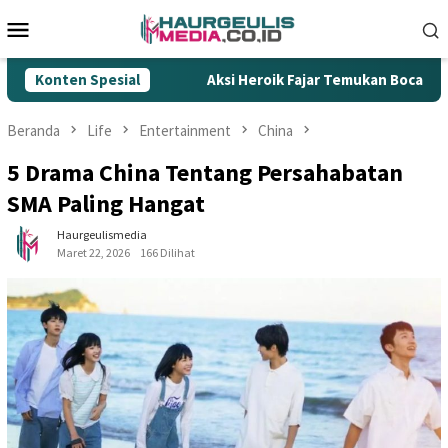
Loncat
Menu
ke
Mobile
konten
Rokok Ilegal
Konten Spesial
Aksi Heroik Fajar Temukan Bocah Tenggela
Beranda
Life
Entertainment
China
5 Drama China Tentang Persahabatan
SMA Paling Hangat
Haurgeulismedia
Maret 22, 2026
166 Dilihat