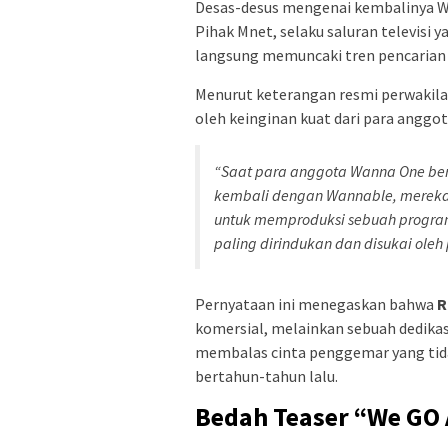
Desas-desus mengenai kembalinya Wa
Pihak Mnet, selaku saluran televisi 
langsung memuncaki tren pencarian d
Menurut keterangan resmi perwakila
oleh keinginan kuat dari para anggota
“Saat para anggota Wanna One ber
kembali dengan Wannable, mereka
untuk memproduksi sebuah program r
paling dirindukan dan disukai ole
Pernyataan ini menegaskan bahwa
R
komersial, melainkan sebuah dedikas
membalas cinta penggemar yang tida
bertahun-tahun lalu.
Bedah Teaser “We GO 