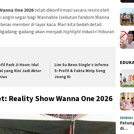
 Wanna One 2026
telah dikonfirmasi secara resmi oleh
adi angin segar bagi Wannable (sebutan fandom Wanna
belas member di layar kaca. Mari kita bedah detail
 digadang-gadang akan menjadi
highlight
industri hiburan
EDUKA
fil Park Ji Hoon: Idol
Lim Su Been Single’s Inferno
al yang Kini Jadi Aktor
5: Profil & Fakta Mirip Song
nius
Joong Ki
t: Reality Show Wanna One 2026
EDUKASI
Patung
di…