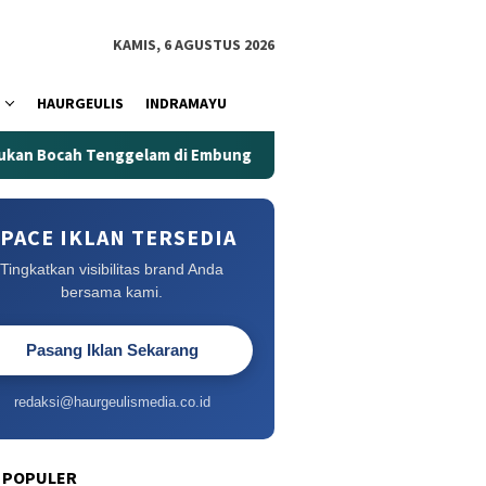
KAMIS, 6 AGUSTUS 2026
HAURGEULIS
INDRAMAYU
gelam di Embung Kertanegara
Embung Kertanegara Memak
PACE IKLAN TERSEDIA
Tingkatkan visibilitas brand Anda
bersama kami.
Pasang Iklan Sekarang
redaksi@haurgeulismedia.co.id
 POPULER