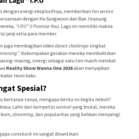
 Lagu “I.P.U”
l dengan energi eksplosifnya, memberikan
fan service
kebersamaan dengan Ha Sungwoon dan Bae Jinyoung
mereka,
“I.P.U” (I Promise You)
. Lagu ini memiliki makna
i janji setia para member.
on juga membagikan video
dance challenge
singkat
omerang”
. Kekompakan gerakan mereka membuktikan
 masing-masing, sinergi sebagai satu tim masih melekat
hwa
Reality Show Wanna One 2026
akan menyajikan
kadar reuni kaku.
ngat Spesial?
 bertanya-tanya, mengapa berita ini begitu heboh?
biasa. Lahir dari kompetisi
survival
yang brutal, mereka
album,
streaming
, dan popularitas yang bahkan menyaingi
ngapa
comeback
ini sangat dinantikan: