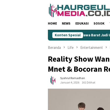
Loncat
ke
konten
HOME
NEWS
EDUKASI
SOSOK
endahkan Wartawan
KIM Jawa Barat Jadi Ujung Tombak Gem
Konten Spesial
Beranda
Life
Entertainment
Reality Show Wan
Mnet & Bocoran R
Syahrul Ramadhan
Januari 4, 2026
161 Dilihat