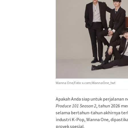
Wanna One/Foto: x.com/WannaOne_twt
Apakah Anda siap untuk perjalanan 
Produce 101 Season 2
, tahun 2026 me
selama bertahun-tahun akhirnya ter
industri K-Pop, Wanna One, dipasti
proyek spesial.