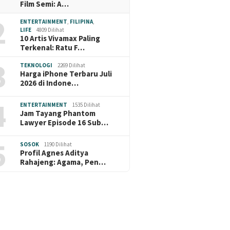
Film Semi: A…
2
ENTERTAINMENT
,
FILIPINA
,
LIFE
4809 Dilihat
10 Artis Vivamax Paling
Terkenal: Ratu F…
3
TEKNOLOGI
2269 Dilihat
Harga iPhone Terbaru Juli
2026 di Indone…
4
ENTERTAINMENT
1535 Dilihat
Jam Tayang Phantom
Lawyer Episode 16 Sub…
5
SOSOK
1190 Dilihat
Profil Agnes Aditya
Rahajeng: Agama, Pen…