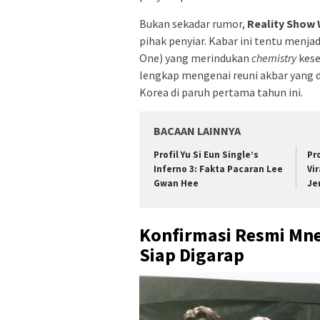
Bukan sekadar rumor,
Reality Show
pihak penyiar. Kabar ini tentu menj
One) yang merindukan
chemistry
kese
lengkap mengenai reuni akbar yang
Korea di paruh pertama tahun ini.
BACAAN LAINNYA
Profil Yu Si Eun Single’s
Pro
Inferno 3: Fakta Pacaran Lee
Vir
Gwan Hee
Je
Konfirmasi Resmi Mne
Siap Digarap