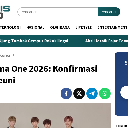
Pencarian
TEKNOLOGI
NASIONAL
OLAHRAGA
LIFETYLE
ENTERTAINMENT
pur Rokok Ilegal
Aksi Heroik Fajar Temukan Bocah Teng
Korea
S
na One 2026: Konfirmasi
euni
TOPIK