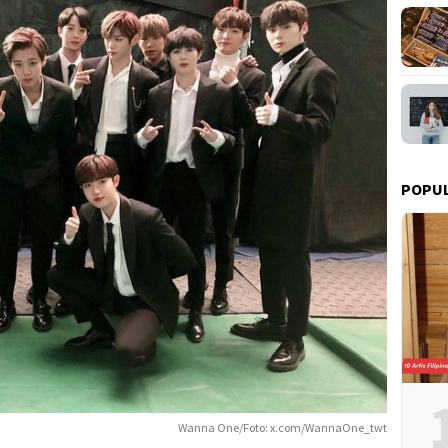
POPU
Wanna One/Foto: x.com/WannaOne_twt