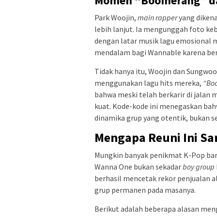
Momen “Boomerang” dan
Park Woojin,
main rapper
yang dikena
lebih lanjut. Ia mengunggah foto 
dengan latar musik lagu emosional 
mendalam bagi Wannable karena beris
Tidak hanya itu, Woojin dan Sungwo
menggunakan lagu hits mereka,
“Bo
bahwa meski telah berkarir di jalan
kuat. Kode-kode ini menegaskan ba
dinamika grup yang otentik, bukan se
Mengapa Reuni Ini Sa
Mungkin banyak penikmat K-Pop baru
Wanna One bukan sekadar
boy group
berhasil mencetak rekor penjualan 
grup permanen pada masanya.
Berikut adalah beberapa alasan me