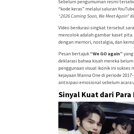
Sebelum pengumuman resmi tersebut 
“kode keras” melalui saluran YouTub
“2026 Coming Soon, We Meet Again”
di
Video berdurasi singkat tersebut sar
mencolok adalah gambar kaset pita. 
dengan memori, nostalgia, dan kem
Pesan bertajuk
“We GO again”
yang 
deklarasi bahwa kisah mereka belum 
penggunaan visual ikonik ini suks
kejayaan Wanna One di periode 2017-
antisipasi emosional sebelum acara
Sinyal Kuat dari Para