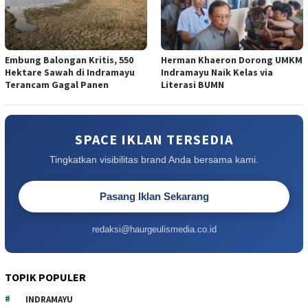
Embung Balongan Kritis, 550
Herman Khaeron Dorong UMKM
Hektare Sawah di Indramayu
Indramayu Naik Kelas via
Terancam Gagal Panen
Literasi BUMN
SPACE IKLAN TERSEDIA
Tingkatkan visibilitas brand Anda bersama kami.
Pasang Iklan Sekarang
redaksi@haurgeulismedia.co.id
TOPIK POPULER
INDRAMAYU