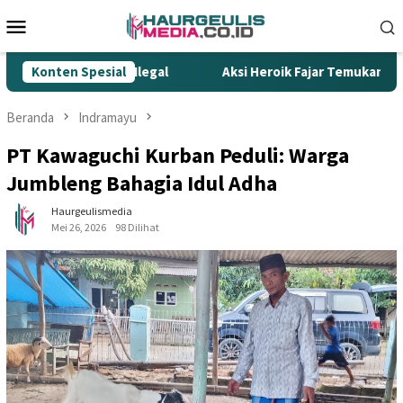
Loncat
Menu
ke
Mobile
konten
 Gempur Rokok Ilegal
Konten Spesial
Aksi Heroik Fajar Temukan Bocah 
Beranda
Indramayu
PT Kawaguchi Kurban Peduli: Warga
Jumbleng Bahagia Idul Adha
Haurgeulismedia
Mei 26, 2026
98 Dilihat