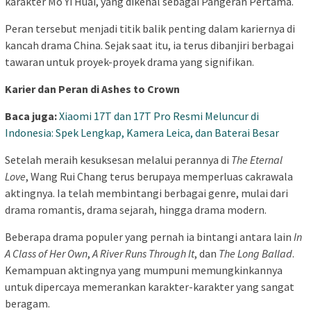
karakter Mo Yi Huai, yang dikenal sebagai Pangeran Pertama.
Peran tersebut menjadi titik balik penting dalam kariernya di
kancah drama China. Sejak saat itu, ia terus dibanjiri berbagai
tawaran untuk proyek-proyek drama yang signifikan.
Karier dan Peran di Ashes to Crown
Baca juga:
Xiaomi 17T dan 17T Pro Resmi Meluncur di
Indonesia: Spek Lengkap, Kamera Leica, dan Baterai Besar
Setelah meraih kesuksesan melalui perannya di
The Eternal
Love
, Wang Rui Chang terus berupaya memperluas cakrawala
aktingnya. Ia telah membintangi berbagai genre, mulai dari
drama romantis, drama sejarah, hingga drama modern.
Beberapa drama populer yang pernah ia bintangi antara lain
In
A Class of Her Own
,
A River Runs Through It
, dan
The Long Ballad
.
Kemampuan aktingnya yang mumpuni memungkinkannya
untuk dipercaya memerankan karakter-karakter yang sangat
beragam.