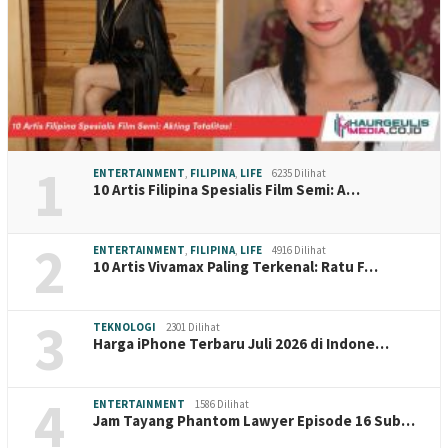
1
ENTERTAINMENT
,
FILIPINA
,
LIFE
6235 Dilihat
10 Artis Filipina Spesialis Film Semi: A…
2
ENTERTAINMENT
,
FILIPINA
,
LIFE
4916 Dilihat
10 Artis Vivamax Paling Terkenal: Ratu F…
3
TEKNOLOGI
2301 Dilihat
Harga iPhone Terbaru Juli 2026 di Indone…
4
ENTERTAINMENT
1586 Dilihat
Jam Tayang Phantom Lawyer Episode 16 Sub…