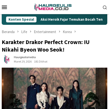
Loncat
Menu
ke
Mobile
konten
Konten Spesial
Aksi Heroik Fajar Temukan Bocah Tenggelam di Embung K
Beranda
Life
Entertainment
Korea
Karakter Drakor Perfect Crown: IU
Nikahi Byeon Woo Seok!
Haurgeulismedia
Maret 29, 2026
181 Dilihat