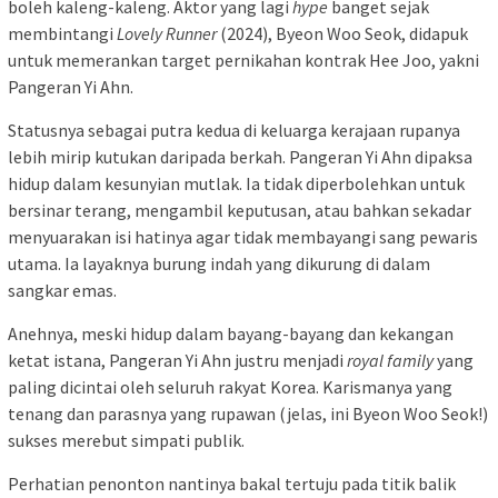
boleh kaleng-kaleng. Aktor yang lagi
hype
banget sejak
membintangi
Lovely Runner
(2024), Byeon Woo Seok, didapuk
untuk memerankan target pernikahan kontrak Hee Joo, yakni
Pangeran Yi Ahn.
Statusnya sebagai putra kedua di keluarga kerajaan rupanya
lebih mirip kutukan daripada berkah. Pangeran Yi Ahn dipaksa
hidup dalam kesunyian mutlak. Ia tidak diperbolehkan untuk
bersinar terang, mengambil keputusan, atau bahkan sekadar
menyuarakan isi hatinya agar tidak membayangi sang pewaris
utama. Ia layaknya burung indah yang dikurung di dalam
sangkar emas.
Anehnya, meski hidup dalam bayang-bayang dan kekangan
ketat istana, Pangeran Yi Ahn justru menjadi
royal family
yang
paling dicintai oleh seluruh rakyat Korea. Karismanya yang
tenang dan parasnya yang rupawan (jelas, ini Byeon Woo Seok!)
sukses merebut simpati publik.
Perhatian penonton nantinya bakal tertuju pada titik balik