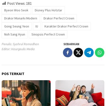
Post Views:
181
Byeon Woo Seok
Disney Plus Hotstar
Drakor Monarki Modern
Drakor Perfect Crown
Gong Seung Yeon
IU
Karakter Drakor Perfect Crown
Noh Sang Hyun
Sinopsis Perfect Crown
Penulis: Syahrul Ramadhan
SEBARKAN
Editor: Haurgeulis Media
POS TERKAIT