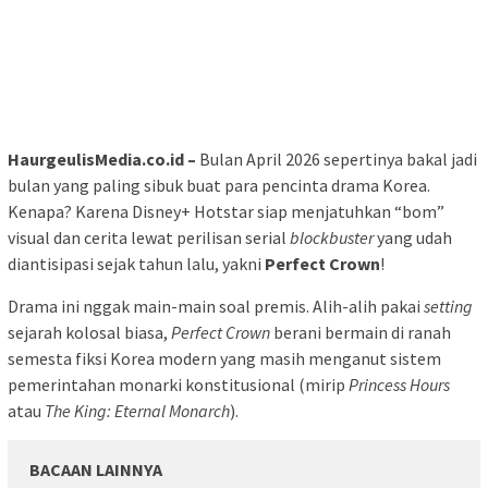
HaurgeulisMedia.co.id –
Bulan April 2026 sepertinya bakal jadi
bulan yang paling sibuk buat para pencinta drama Korea.
Kenapa? Karena Disney+ Hotstar siap menjatuhkan “bom”
visual dan cerita lewat perilisan serial
blockbuster
yang udah
diantisipasi sejak tahun lalu, yakni
Perfect Crown
!
Drama ini nggak main-main soal premis. Alih-alih pakai
setting
sejarah kolosal biasa,
Perfect Crown
berani bermain di ranah
semesta fiksi Korea modern yang masih menganut sistem
pemerintahan monarki konstitusional (mirip
Princess Hours
atau
The King: Eternal Monarch
).
BACAAN LAINNYA