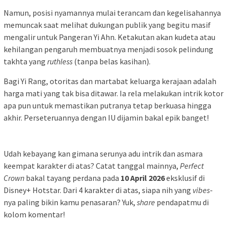
Namun, posisi nyamannya mulai terancam dan kegelisahannya
memuncak saat melihat dukungan publik yang begitu masif
mengalir untuk Pangeran Yi Ahn. Ketakutan akan kudeta atau
kehilangan pengaruh membuatnya menjadi sosok pelindung
takhta yang
ruthless
(tanpa belas kasihan).
Bagi Yi Rang, otoritas dan martabat keluarga kerajaan adalah
harga mati yang tak bisa ditawar. Ia rela melakukan intrik kotor
apa pun untuk memastikan putranya tetap berkuasa hingga
akhir. Perseteruannya dengan IU dijamin bakal epik banget!
Udah kebayang kan gimana serunya adu intrik dan asmara
keempat karakter di atas? Catat tanggal mainnya,
Perfect
Crown
bakal tayang perdana pada
10 April 2026
eksklusif di
Disney+ Hotstar. Dari 4 karakter di atas, siapa nih yang
vibes
-
nya paling bikin kamu penasaran? Yuk,
share
pendapatmu di
kolom komentar!