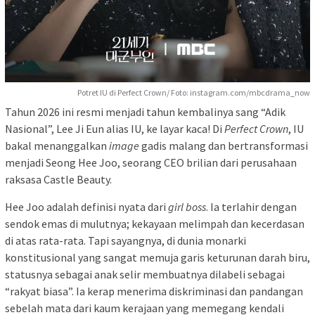
Potret IU di Perfect Crown/ Foto: instagram.com/mbcdrama_now
Tahun 2026 ini resmi menjadi tahun kembalinya sang “Adik
Nasional”, Lee Ji Eun alias IU, ke layar kaca! Di
Perfect Crown
, IU
bakal menanggalkan
image
gadis malang dan bertransformasi
menjadi Seong Hee Joo, seorang CEO brilian dari perusahaan
raksasa Castle Beauty.
Hee Joo adalah definisi nyata dari
girl boss
. Ia terlahir dengan
sendok emas di mulutnya; kekayaan melimpah dan kecerdasan
di atas rata-rata. Tapi sayangnya, di dunia monarki
konstitusional yang sangat memuja garis keturunan darah biru,
statusnya sebagai anak selir membuatnya dilabeli sebagai
“rakyat biasa”. Ia kerap menerima diskriminasi dan pandangan
sebelah mata dari kaum kerajaan yang memegang kendali