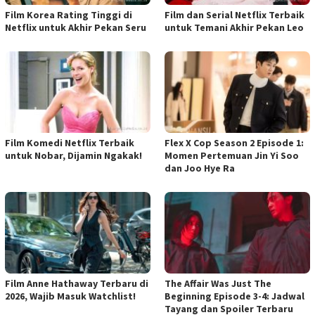
Film Korea Rating Tinggi di
Film dan Serial Netflix Terbaik
Netflix untuk Akhir Pekan Seru
untuk Temani Akhir Pekan Leo
Film Komedi Netflix Terbaik
Flex X Cop Season 2 Episode 1:
untuk Nobar, Dijamin Ngakak!
Momen Pertemuan Jin Yi Soo
dan Joo Hye Ra
Film Anne Hathaway Terbaru di
The Affair Was Just The
2026, Wajib Masuk Watchlist!
Beginning Episode 3-4: Jadwal
Tayang dan Spoiler Terbaru