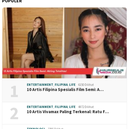
POPULER
1
ENTERTAINMENT
,
FILIPINA
,
LIFE
6150 Dilihat
10 Artis Filipina Spesialis Film Semi: A…
2
ENTERTAINMENT
,
FILIPINA
,
LIFE
4872 Dilihat
10 Artis Vivamax Paling Terkenal: Ratu F…
TEKNOLOGI
2285 Dilihat