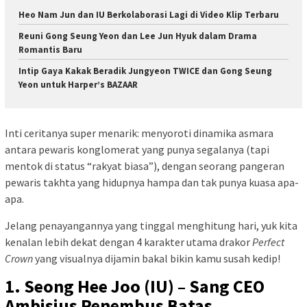
Heo Nam Jun dan IU Berkolaborasi Lagi di Video Klip Terbaru
Reuni Gong Seung Yeon dan Lee Jun Hyuk dalam Drama
Romantis Baru
Intip Gaya Kakak Beradik Jungyeon TWICE dan Gong Seung
Yeon untuk Harper’s BAZAAR
Inti ceritanya super menarik: menyoroti dinamika asmara
antara pewaris konglomerat yang punya segalanya (tapi
mentok di status “rakyat biasa”), dengan seorang pangeran
pewaris takhta yang hidupnya hampa dan tak punya kuasa apa-
apa.
Jelang penayangannya yang tinggal menghitung hari, yuk kita
kenalan lebih dekat dengan 4 karakter utama drakor
Perfect
Crown
yang visualnya dijamin bakal bikin kamu susah kedip!
1. Seong Hee Joo (IU) – Sang CEO
Ambisius Penembus Batas