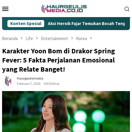
Loncat
Menu
ke
Mobile
konten
Konten Spesial
Aksi Heroik Fajar Temukan Bocah Tenggelam di Embung 
Beranda
Life
Entertainment
Korea
Karakter Yoon Bom di Drakor Spring
Fever: 5 Fakta Perjalanan Emosional
yang Relate Banget!
Haurgeulismedia
Februari 7, 2026
150 Dilihat