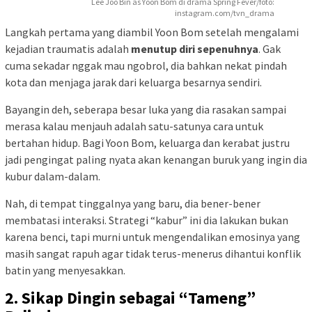
Lee Joo Bin as Yoon Bom di drama Spring Fever/foto:
instagram.com/tvn_drama
Langkah pertama yang diambil Yoon Bom setelah mengalami
kejadian traumatis adalah
menutup diri sepenuhnya
. Gak
cuma sekadar nggak mau ngobrol, dia bahkan nekat pindah
kota dan menjaga jarak dari keluarga besarnya sendiri.
Bayangin deh, seberapa besar luka yang dia rasakan sampai
merasa kalau menjauh adalah satu-satunya cara untuk
bertahan hidup. Bagi Yoon Bom, keluarga dan kerabat justru
jadi pengingat paling nyata akan kenangan buruk yang ingin dia
kubur dalam-dalam.
Nah, di tempat tinggalnya yang baru, dia bener-bener
membatasi interaksi. Strategi “kabur” ini dia lakukan bukan
karena benci, tapi murni untuk mengendalikan emosinya yang
masih sangat rapuh agar tidak terus-menerus dihantui konflik
batin yang menyesakkan.
2. Sikap Dingin sebagai “Tameng”