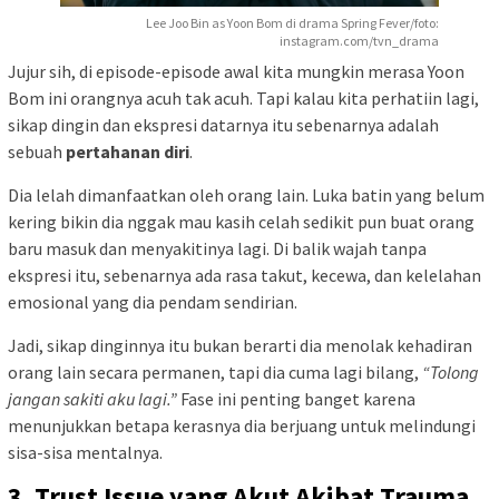
Lee Joo Bin as Yoon Bom di drama Spring Fever/foto:
instagram.com/tvn_drama
Jujur sih, di episode-episode awal kita mungkin merasa Yoon
Bom ini orangnya acuh tak acuh. Tapi kalau kita perhatiin lagi,
sikap dingin dan ekspresi datarnya itu sebenarnya adalah
sebuah
pertahanan diri
.
Dia lelah dimanfaatkan oleh orang lain. Luka batin yang belum
kering bikin dia nggak mau kasih celah sedikit pun buat orang
baru masuk dan menyakitinya lagi. Di balik wajah tanpa
ekspresi itu, sebenarnya ada rasa takut, kecewa, dan kelelahan
emosional yang dia pendam sendirian.
Jadi, sikap dinginnya itu bukan berarti dia menolak kehadiran
orang lain secara permanen, tapi dia cuma lagi bilang,
“Tolong
jangan sakiti aku lagi.”
Fase ini penting banget karena
menunjukkan betapa kerasnya dia berjuang untuk melindungi
sisa-sisa mentalnya.
3. Trust Issue yang Akut Akibat Trauma