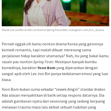
Potret Lee Joo Bin di still cut drama Spring Fever/foto: instagram.com/tvn_drama
Pernah nggak sih kamu nonton drama Korea yang genrenya
komedi romantis, tapi malah dibuat merenung sama
perjalanan hidup karakter utamanya? Nah, itu yang bakal kamu
rasain pas nonton
Spring Fever
. Meskipun banyak bumbu
komedinya, karakter
Yoon Bom
yang diperankan dengan
sangat apik oleh Lee Joo Bin punya kedalaman emosi yang luar
biasa.
Yoon Bom bukan cuma sekadar “cewek dingin” standar drakor.
Ada alasan menyakitkan di balik setiap respons datarnya. Dia
adalah gambaran nyata dari seseorang yang sedang berjuang
melawan trauma masa lalu akibat sebuah tuduhan yang