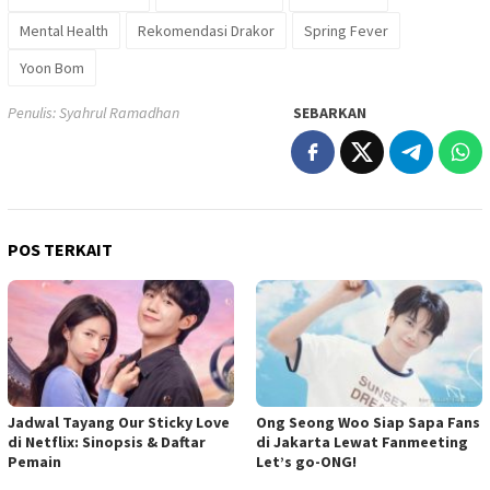
Mental Health
Rekomendasi Drakor
Spring Fever
Yoon Bom
Penulis: Syahrul Ramadhan
SEBARKAN
POS TERKAIT
Jadwal Tayang Our Sticky Love
Ong Seong Woo Siap Sapa Fans
di Netflix: Sinopsis & Daftar
di Jakarta Lewat Fanmeeting
Pemain
Let’s go-ONG!