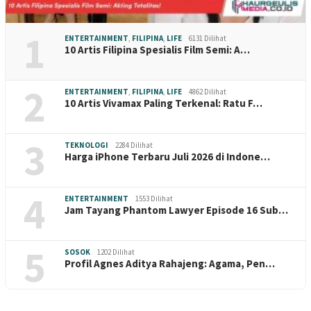
1
ENTERTAINMENT
,
FILIPINA
,
LIFE
6131 Dilihat
10 Artis Filipina Spesialis Film Semi: A…
2
ENTERTAINMENT
,
FILIPINA
,
LIFE
4862 Dilihat
10 Artis Vivamax Paling Terkenal: Ratu F…
3
TEKNOLOGI
2284 Dilihat
Harga iPhone Terbaru Juli 2026 di Indone…
4
ENTERTAINMENT
1553 Dilihat
Jam Tayang Phantom Lawyer Episode 16 Sub…
5
SOSOK
1202 Dilihat
Profil Agnes Aditya Rahajeng: Agama, Pen…