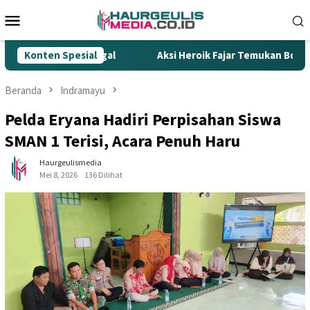
Loncat
Menu
ke
Mobile
konten
ur Rokok Ilegal
Konten Spesial
Aksi Heroik Fajar Temukan Bocah Tengg
Beranda
Indramayu
Pelda Eryana Hadiri Perpisahan Siswa
SMAN 1 Terisi, Acara Penuh Haru
Haurgeulismedia
Mei 8, 2026
136 Dilihat