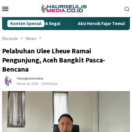
Loncat
Menu
ke
Mobile
konten
ak Gempur Rokok Ilegal
Konten Spesial
Aksi Heroik Fajar Temukan Boca
Beranda
News
Pelabuhan Ulee Lheue Ramai
Pengunjung, Aceh Bangkit Pasca-
Bencana
Haurgeulismedia
Maret 26, 2026
136 Dilihat