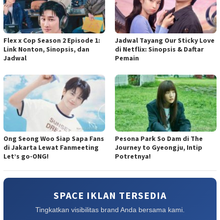
Flex x Cop Season 2 Episode 1:
Jadwal Tayang Our Sticky Love
Link Nonton, Sinopsis, dan
di Netflix: Sinopsis & Daftar
Jadwal
Pemain
Ong Seong Woo Siap Sapa Fans
Pesona Park So Dam di The
di Jakarta Lewat Fanmeeting
Journey to Gyeongju, Intip
Let’s go-ONG!
Potretnya!
SPACE IKLAN TERSEDIA
Tingkatkan visibilitas brand Anda bersama kami.