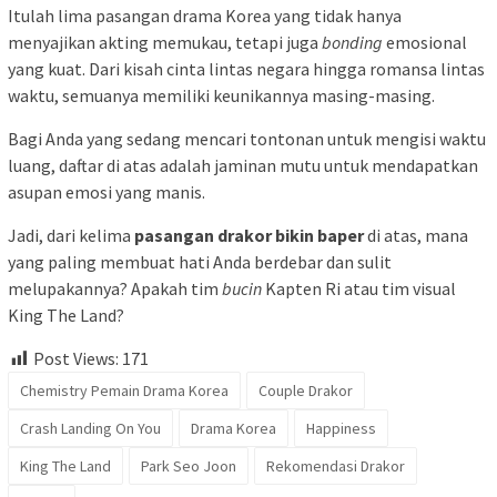
Itulah lima pasangan drama Korea yang tidak hanya
menyajikan akting memukau, tetapi juga
bonding
emosional
yang kuat. Dari kisah cinta lintas negara hingga romansa lintas
waktu, semuanya memiliki keunikannya masing-masing.
Bagi Anda yang sedang mencari tontonan untuk mengisi waktu
luang, daftar di atas adalah jaminan mutu untuk mendapatkan
asupan emosi yang manis.
Jadi, dari kelima
pasangan drakor bikin baper
di atas, mana
yang paling membuat hati Anda berdebar dan sulit
melupakannya? Apakah tim
bucin
Kapten Ri atau tim visual
King The Land?
Post Views:
171
Chemistry Pemain Drama Korea
Couple Drakor
Crash Landing On You
Drama Korea
Happiness
King The Land
Park Seo Joon
Rekomendasi Drakor