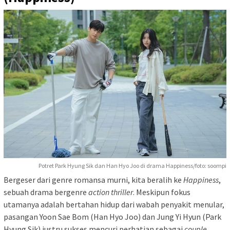
Potret Park Hyung Sik dan Han Hyo Joo di drama Happiness/foto: soompi
Bergeser dari genre romansa murni, kita beralih ke
Happiness
,
sebuah drama bergenre
action thriller
. Meskipun fokus
utamanya adalah bertahan hidup dari wabah penyakit menular,
pasangan Yoon Sae Bom (Han Hyo Joo) dan Jung Yi Hyun (Park
Hyung Sik) justru sukses mencuri perhatian sebagai
couple