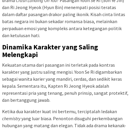
drama
Crash Landing On You
? Pasangan Yoon Se Ri (Son Ye Jin)
dan Ri Jeong Hyeok (Hyun Bin) menempati posisi teratas
dalam daftar pasangan drakor paling ikonik. Kisah cinta lintas
batas negara ini bukan sekadar romansa biasa, melainkan
perpaduan emosi yang kompleks antara ketegangan politik
dan ketulusan hati.
Dinamika Karakter yang Saling
Melengkapi
Kekuatan utama dari pasangan ini terletak pada kontras
karakter yang justru saling mengisi. Yoon Se Ri digambarkan
sebagai wanita karier yang mandiri, cerdas, dan sedikit keras
kepala. Sementara itu, Kapten Ri Jeong Hyeok adalah
representasi pria yang tenang, penuh prinsip, sangat protektif,
dan bertanggung jawab.
Ketika dua karakter kuat ini bertemu, terciptalah ledakan
chemistry
yang luar biasa. Penonton disuguhi perkembangan
hubungan yang matang dan elegan. Tidak ada drama kekanak-