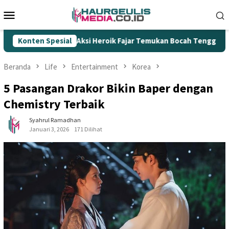
Loncat
Menu
ke
Mobile
konten
Aksi Heroik Fajar Temukan Bocah Tenggelam di Embung Kert
Konten Spesial
Beranda
Life
Entertainment
Korea
5 Pasangan Drakor Bikin Baper dengan
Chemistry Terbaik
Syahrul Ramadhan
Januari 3, 2026
171 Dilihat