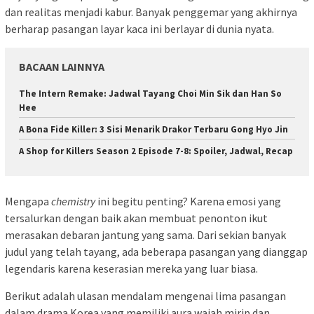
dan realitas menjadi kabur. Banyak penggemar yang akhirnya
berharap pasangan layar kaca ini berlayar di dunia nyata.
BACAAN LAINNYA
The Intern Remake: Jadwal Tayang Choi Min Sik dan Han So
Hee
A Bona Fide Killer: 3 Sisi Menarik Drakor Terbaru Gong Hyo Jin
A Shop for Killers Season 2 Episode 7-8: Spoiler, Jadwal, Recap
Mengapa
chemistry
ini begitu penting? Karena emosi yang
tersalurkan dengan baik akan membuat penonton ikut
merasakan debaran jantung yang sama. Dari sekian banyak
judul yang telah tayang, ada beberapa pasangan yang dianggap
legendaris karena keserasian mereka yang luar biasa.
Berikut adalah ulasan mendalam mengenai lima pasangan
dalam drama Korea yang memiliki aura wajah mirip dan