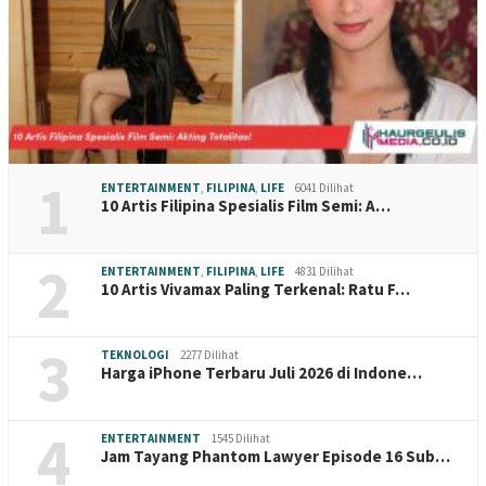
1
ENTERTAINMENT
,
FILIPINA
,
LIFE
6041 Dilihat
10 Artis Filipina Spesialis Film Semi: A…
2
ENTERTAINMENT
,
FILIPINA
,
LIFE
4831 Dilihat
10 Artis Vivamax Paling Terkenal: Ratu F…
3
TEKNOLOGI
2277 Dilihat
Harga iPhone Terbaru Juli 2026 di Indone…
4
ENTERTAINMENT
1545 Dilihat
Jam Tayang Phantom Lawyer Episode 16 Sub…