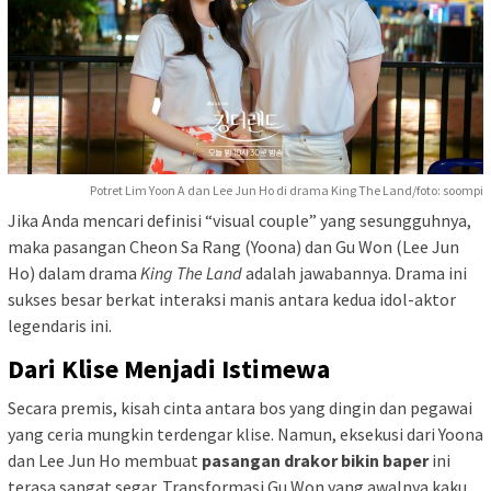
Potret Lim Yoon A dan Lee Jun Ho di drama King The Land/foto: soompi
Jika Anda mencari definisi “visual couple” yang sesungguhnya,
maka pasangan Cheon Sa Rang (Yoona) dan Gu Won (Lee Jun
Ho) dalam drama
King The Land
adalah jawabannya. Drama ini
sukses besar berkat interaksi manis antara kedua idol-aktor
legendaris ini.
Dari Klise Menjadi Istimewa
Secara premis, kisah cinta antara bos yang dingin dan pegawai
yang ceria mungkin terdengar klise. Namun, eksekusi dari Yoona
dan Lee Jun Ho membuat
pasangan drakor bikin baper
ini
terasa sangat segar. Transformasi Gu Won yang awalnya kaku