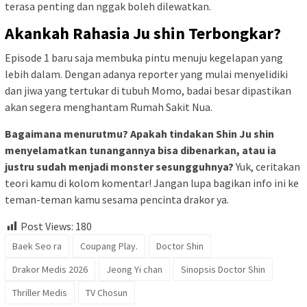
terasa penting dan nggak boleh dilewatkan.
Akankah Rahasia Ju shin Terbongkar?
Episode 1 baru saja membuka pintu menuju kegelapan yang
lebih dalam. Dengan adanya reporter yang mulai menyelidiki
dan jiwa yang tertukar di tubuh Momo, badai besar dipastikan
akan segera menghantam Rumah Sakit Nua.
Bagaimana menurutmu? Apakah tindakan Shin Ju shin
menyelamatkan tunangannya bisa dibenarkan, atau ia
justru sudah menjadi monster sesungguhnya?
Yuk, ceritakan
teori kamu di kolom komentar! Jangan lupa bagikan info ini ke
teman-teman kamu sesama pencinta drakor ya.
Post Views:
180
Baek Seo ra
Coupang Play.
Doctor Shin
Drakor Medis 2026
Jeong Yi chan
Sinopsis Doctor Shin
Thriller Medis
TV Chosun