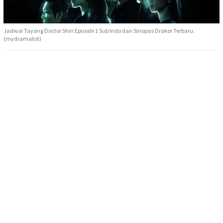
Jadwal Tayang Doctor Shin Episode 1 Sub Indo dan Sinopsis Drakor Terbaru.
(mydramalist)