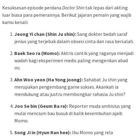
Kesuksesan episode perdana
Doctor Shin
tak lepas dari akting
luar biasa para pemerannya. Berikut jajaran pemain yang wajib
kamu kenali:
Jeong Yi chan (Shin Ju shin):
Sang dokter bedah saraf
jenius yang terjebak dalam obsesi cinta dan rasa bersalah.
Baek Seo ra (Momo):
Aktris cantik yang raganya menjadi
wadah bagi eksperimen medis paling mengerikan abad
ini.
Ahn Woo yeon (Ha Yong joong):
Sahabat Ju shin yang
merupakan pengembang game sukses. Akankah ia
mendukung atau justru membongkar rahasia Ju shin?
Joo Se bin (Geum Ba ra):
Reporter muda ambisius yang
mulai mencium bau busuk di balik kesembuhan ajaib
Momo.
Song Ji in (Hyun Ran hee):
Ibu Momo yang rela