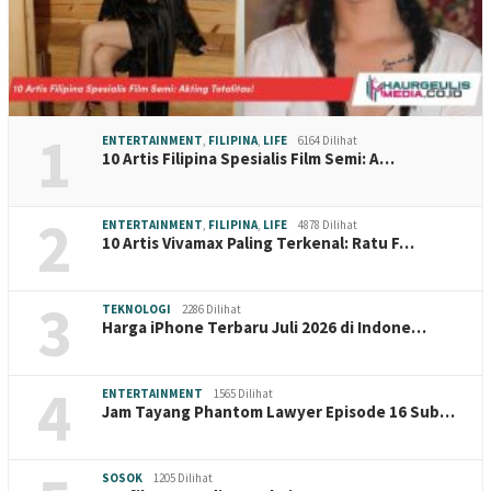
1
ENTERTAINMENT
,
FILIPINA
,
LIFE
6164 Dilihat
10 Artis Filipina Spesialis Film Semi: A…
2
ENTERTAINMENT
,
FILIPINA
,
LIFE
4878 Dilihat
10 Artis Vivamax Paling Terkenal: Ratu F…
3
TEKNOLOGI
2286 Dilihat
Harga iPhone Terbaru Juli 2026 di Indone…
4
ENTERTAINMENT
1565 Dilihat
Jam Tayang Phantom Lawyer Episode 16 Sub…
SOSOK
1205 Dilihat