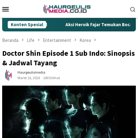
Loncat
Menu
ke
Mobile
konten
Rokok Ilegal
Konten Spesial
Aksi Heroik Fajar Temukan Bocah Tenggela
Beranda
Life
Entertainment
Korea
Doctor Shin Episode 1 Sub Indo: Sinopsis
& Jadwal Tayang
Haurgeulismedia
Maret 16, 2026
180 Dilihat