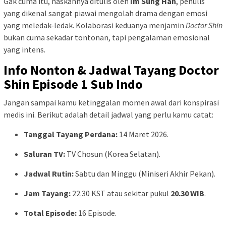
Gak cuma itu, naskahnya ditulis oleh
Im Sung Han
, penulis
yang dikenal sangat piawai mengolah drama dengan emosi
yang meledak-ledak. Kolaborasi keduanya menjamin
Doctor Shin
bukan cuma sekadar tontonan, tapi pengalaman emosional
yang intens.
Info Nonton & Jadwal Tayang Doctor
Shin Episode 1 Sub Indo
Jangan sampai kamu ketinggalan momen awal dari konspirasi
medis ini. Berikut adalah detail jadwal yang perlu kamu catat:
Tanggal Tayang Perdana:
14 Maret 2026.
Saluran TV:
TV Chosun (Korea Selatan).
Jadwal Rutin:
Sabtu dan Minggu (Miniseri Akhir Pekan).
Jam Tayang:
22.30 KST atau sekitar pukul
20.30 WIB
.
Total Episode:
16 Episode.