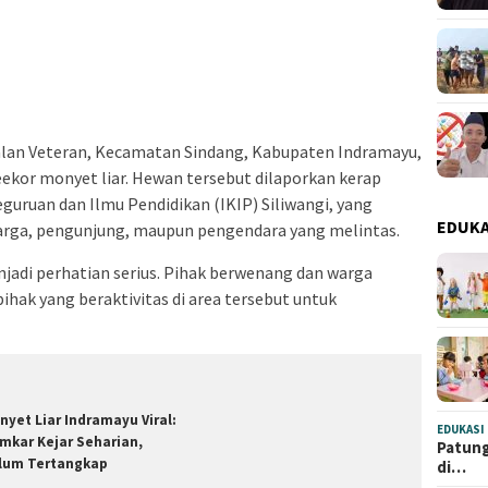
alan Veteran, Kecamatan Sindang, Kabupaten Indramayu,
eekor monyet liar. Hewan tersebut dilaporkan kerap
Keguruan dan Ilmu Pendidikan (IKIP) Siliwangi, yang
EDUKA
arga, pengunjung, maupun pengendara yang melintas.
njadi perhatian serius. Pihak berwenang dan warga
ak yang beraktivitas di area tersebut untuk
nyet Liar Indramayu Viral:
EDUKASI
mkar Kejar Seharian,
Patung
lum Tertangkap
di…