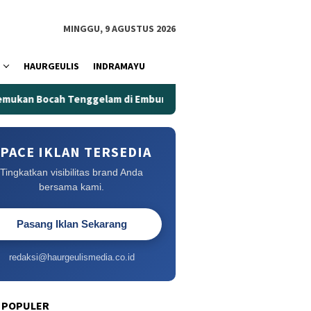
MINGGU, 9 AGUSTUS 2026
HAURGEULIS
INDRAMAYU
ah Tenggelam di Embung Kertanegara
Embung Kertanegar
PACE IKLAN TERSEDIA
Tingkatkan visibilitas brand Anda
bersama kami.
Pasang Iklan Sekarang
redaksi@haurgeulismedia.co.id
 POPULER