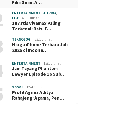
Film Semi: A…
2
ENTERTAINMENT
,
FILIPINA
,
LIFE
4913 Dilihat
10 Artis Vivamax Paling
Terkenal: Ratu F…
3
TEKNOLOGI
2301 Dilihat
Harga iPhone Terbaru Juli
2026 di Indone…
4
ENTERTAINMENT
1581 Dilihat
Jam Tayang Phantom
Lawyer Episode 16 Sub…
5
SOSOK
1224 Dilihat
Profil Agnes Aditya
Rahajeng: Agama, Pen…