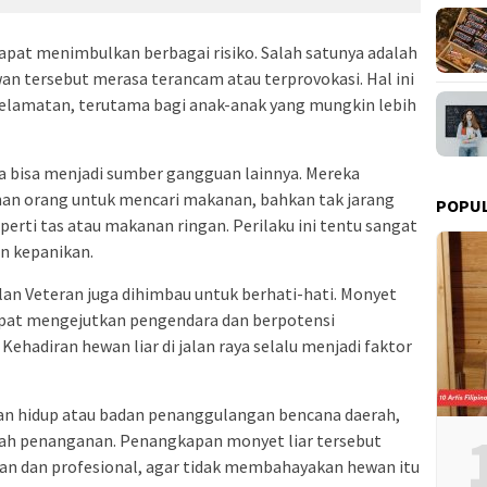
dapat menimbulkan berbagai risiko. Salah satunya adalah
wan tersebut merasa terancam atau terprovokasi. Hal ini
elamatan, terutama bagi anak-anak yang mungkin lebih
uga bisa menjadi sumber gangguan lainnya. Mereka
an orang untuk mencari makanan, bahkan tak jarang
POPU
rti tas atau makanan ringan. Perilaku ini tentu sangat
 kepanikan.
lan Veteran juga dihimbau untuk berhati-hati. Monyet
apat mengejutkan pengendara dan berpotensi
Kehadiran hewan liar di jalan raya selalu menjadi faktor
ngan hidup atau badan penanggulangan bencana daerah,
ah penanganan. Penangkapan monyet liar tersebut
man dan profesional, agar tidak membahayakan hewan itu