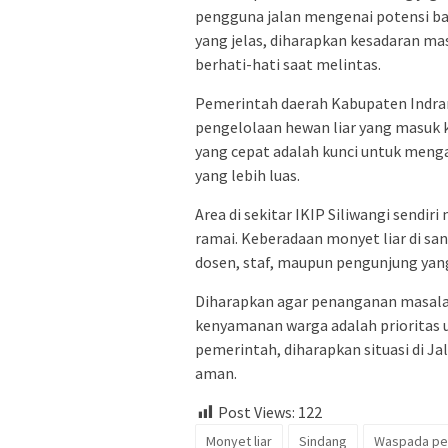
pengguna jalan mengenai potensi bah
yang jelas, diharapkan kesadaran m
berhati-hati saat melintas.
Pemerintah daerah Kabupaten Indram
pengelolaan hewan liar yang masuk
yang cepat adalah kunci untuk meng
yang lebih luas.
Area di sekitar IKIP Siliwangi sendir
ramai. Keberadaan monyet liar di san
dosen, staf, maupun pengunjung yan
Diharapkan agar penanganan masalah
kenyamanan warga adalah prioritas 
pemerintah, diharapkan situasi di J
aman.
Post Views:
122
Monyet liar
Sindang
Waspada pe