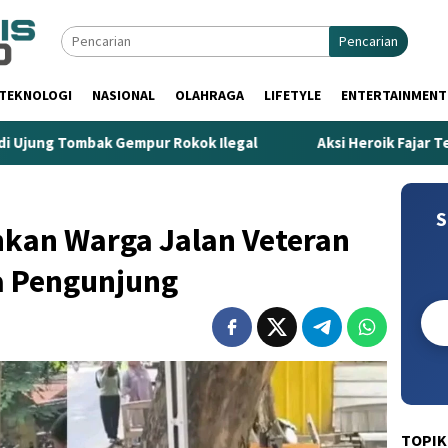
Pencarian
TEKNOLOGI
NASIONAL
OLAHRAGA
LIFETYLE
ENTERTAINMENT
bak Gempur Rokok Ilegal
Aksi Heroik Fajar Temukan Boc
S
hkan Warga Jalan Veteran
a Pengunjung
TOPIK