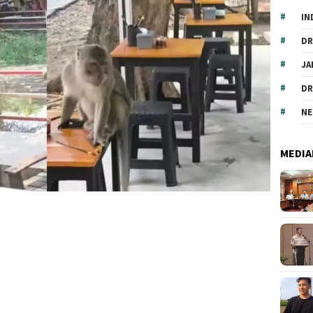
IN
DR
JA
DR
NE
MEDIA