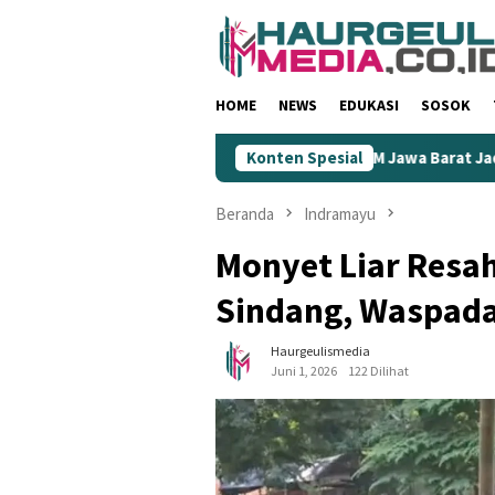
Loncat
ke
konten
HOME
NEWS
EDUKASI
SOSOK
nilai Rendahkan Wartawan
Konten Spesial
KIM Jawa Barat Jadi Ujung Tom
Beranda
Indramayu
Monyet Liar Resa
Sindang, Waspad
Haurgeulismedia
Juni 1, 2026
122 Dilihat