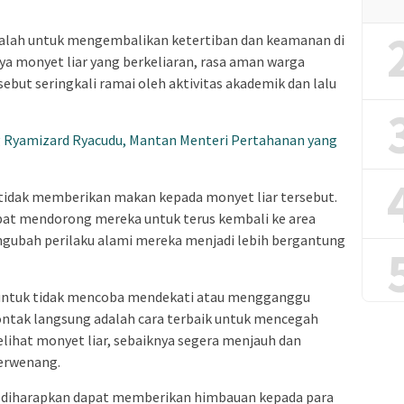
dalah untuk mengembalikan ketertiban dan keamanan di
a monyet liar yang berkeliaran, rasa aman warga
sebut seringkali ramai oleh aktivitas akademik dan lalu
ng Ryamizard Ryacudu, Mantan Menteri Pertahanan yang
tidak memberikan makan kepada monyet liar tersebut.
pat mendorong mereka untuk terus kembali ke area
ngubah perilaku alami mereka menjadi lebih bergantung
t untuk tidak mencoba mendekati atau mengganggu
ontak langsung adalah cara terbaik untuk mencegah
melihat monyet liar, sebaiknya segera menjauh dan
erwenang.
ga diharapkan dapat memberikan himbauan kepada para