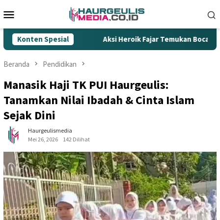
Loncat
Menu
ke
Mobile
konten
Rokok Ilegal
Konten Spesial
Aksi Heroik Fajar Temukan Bocah Tenggela
Beranda
Pendidikan
Manasik Haji TK PUI Haurgeulis:
Tanamkan Nilai Ibadah & Cinta Islam
Sejak Dini
Haurgeulismedia
Mei 26, 2026
142 Dilihat