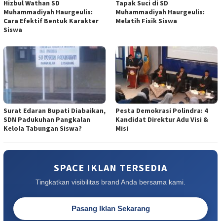
Hizbul Wathan SD
Tapak Suci di SD
Muhammadiyah Haurgeulis:
Muhammadiyah Haurgeulis:
Cara Efektif Bentuk Karakter
Melatih Fisik Siswa
Siswa
Surat Edaran Bupati Diabaikan,
Pesta Demokrasi Polindra: 4
SDN Padukuhan Pangkalan
Kandidat Direktur Adu Visi &
Kelola Tabungan Siswa?
Misi
SPACE IKLAN TERSEDIA
Tingkatkan visibilitas brand Anda bersama kami.
Pasang Iklan Sekarang