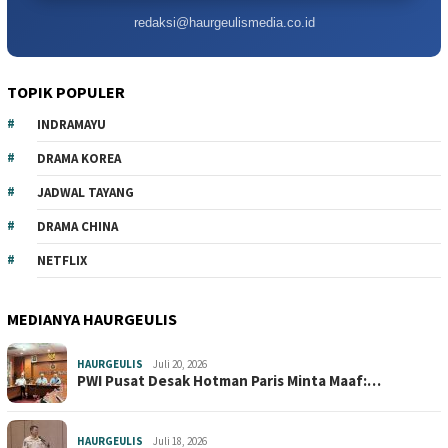
redaksi@haurgeulismedia.co.id
TOPIK POPULER
INDRAMAYU
DRAMA KOREA
JADWAL TAYANG
DRAMA CHINA
NETFLIX
MEDIANYA HAURGEULIS
HAURGEULIS
Juli 20, 2026
PWI Pusat Desak Hotman Paris Minta Maaf:…
HAURGEULIS
Juli 18, 2026