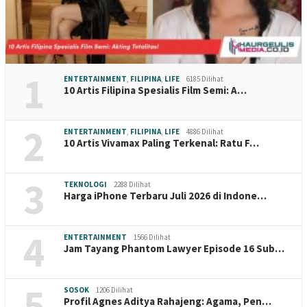
1
ENTERTAINMENT
,
FILIPINA
,
LIFE
6185 Dilihat
10 Artis Filipina Spesialis Film Semi: A…
2
ENTERTAINMENT
,
FILIPINA
,
LIFE
4886 Dilihat
10 Artis Vivamax Paling Terkenal: Ratu F…
3
TEKNOLOGI
2288 Dilihat
Harga iPhone Terbaru Juli 2026 di Indone…
4
ENTERTAINMENT
1566 Dilihat
Jam Tayang Phantom Lawyer Episode 16 Sub…
5
SOSOK
1206 Dilihat
Profil Agnes Aditya Rahajeng: Agama, Pen…