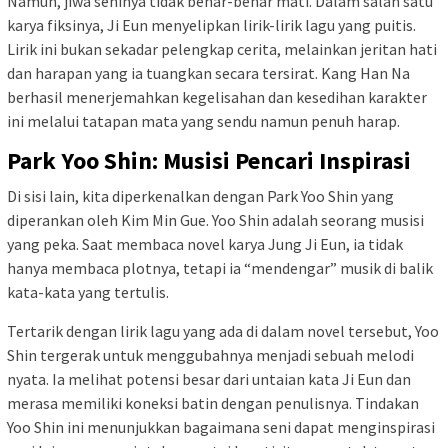
Namun, jiwa seninya tidak benar-benar mati. Dalam salah satu
karya fiksinya, Ji Eun menyelipkan lirik-lirik lagu yang puitis.
Lirik ini bukan sekadar pelengkap cerita, melainkan jeritan hati
dan harapan yang ia tuangkan secara tersirat. Kang Han Na
berhasil menerjemahkan kegelisahan dan kesedihan karakter
ini melalui tatapan mata yang sendu namun penuh harap.
Park Yoo Shin: Musisi Pencari Inspirasi
Di sisi lain, kita diperkenalkan dengan Park Yoo Shin yang
diperankan oleh Kim Min Gue. Yoo Shin adalah seorang musisi
yang peka. Saat membaca novel karya Jung Ji Eun, ia tidak
hanya membaca plotnya, tetapi ia “mendengar” musik di balik
kata-kata yang tertulis.
Tertarik dengan lirik lagu yang ada di dalam novel tersebut, Yoo
Shin tergerak untuk menggubahnya menjadi sebuah melodi
nyata. Ia melihat potensi besar dari untaian kata Ji Eun dan
merasa memiliki koneksi batin dengan penulisnya. Tindakan
Yoo Shin ini menunjukkan bagaimana seni dapat menginspirasi