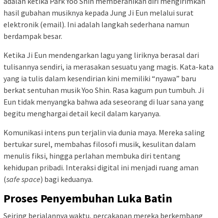
adalah ketika Park Yoo Shin memberanikan diri mengirimkan
hasil gubahan musiknya kepada Jung Ji Eun melalui surat
elektronik (email). Ini adalah langkah sederhana namun
berdampak besar.
Ketika Ji Eun mendengarkan lagu yang liriknya berasal dari
tulisannya sendiri, ia merasakan sesuatu yang magis. Kata-kata
yang ia tulis dalam kesendirian kini memiliki “nyawa” baru
berkat sentuhan musik Yoo Shin. Rasa kagum pun tumbuh. Ji
Eun tidak menyangka bahwa ada seseorang di luar sana yang
begitu menghargai detail kecil dalam karyanya.
Komunikasi intens pun terjalin via dunia maya. Mereka saling
bertukar surel, membahas filosofi musik, kesulitan dalam
menulis fiksi, hingga perlahan membuka diri tentang
kehidupan pribadi. Interaksi digital ini menjadi ruang aman
(
safe space
) bagi keduanya.
Proses Penyembuhan Luka Batin
Seiring berjalannya waktu, percakapan mereka berkembang