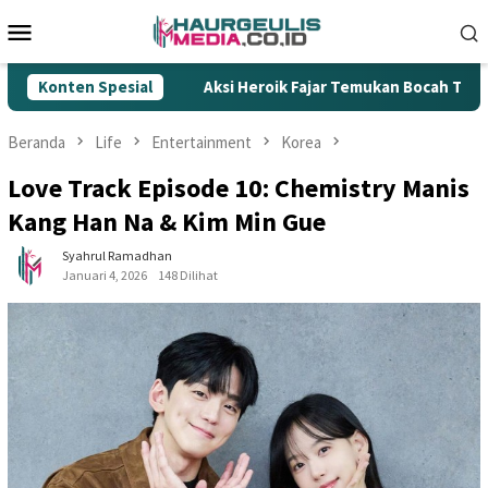
Loncat
Menu
ke
Mobile
konten
Ilegal
Konten Spesial
Aksi Heroik Fajar Temukan Bocah Tenggelam di E
Beranda
Life
Entertainment
Korea
Love Track Episode 10: Chemistry Manis
Kang Han Na & Kim Min Gue
Syahrul Ramadhan
Januari 4, 2026
148 Dilihat