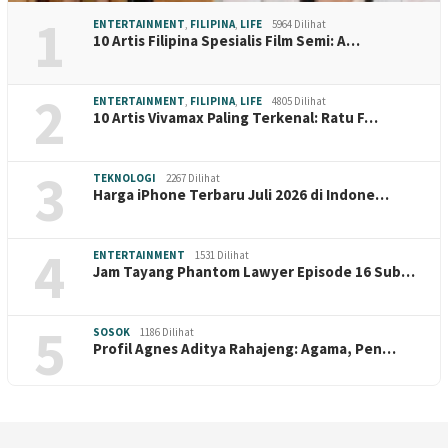
1
ENTERTAINMENT
,
FILIPINA
,
LIFE
5964 Dilihat
10 Artis Filipina Spesialis Film Semi: A…
2
ENTERTAINMENT
,
FILIPINA
,
LIFE
4805 Dilihat
10 Artis Vivamax Paling Terkenal: Ratu F…
3
TEKNOLOGI
2267 Dilihat
Harga iPhone Terbaru Juli 2026 di Indone…
4
ENTERTAINMENT
1531 Dilihat
Jam Tayang Phantom Lawyer Episode 16 Sub…
5
SOSOK
1186 Dilihat
Profil Agnes Aditya Rahajeng: Agama, Pen…