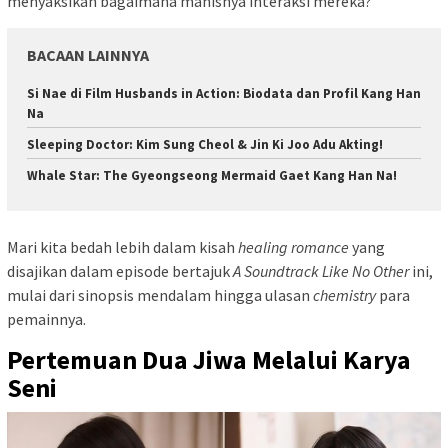
menyaksikan bagaimana manisnya interaksi mereka?
BACAAN LAINNYA
Si Nae di Film Husbands in Action: Biodata dan Profil Kang Han
Na
Sleeping Doctor: Kim Sung Cheol & Jin Ki Joo Adu Akting!
Whale Star: The Gyeongseong Mermaid Gaet Kang Han Na!
Mari kita bedah lebih dalam kisah
healing romance
yang
disajikan dalam episode bertajuk
A Soundtrack Like No Other
ini,
mulai dari sinopsis mendalam hingga ulasan
chemistry
para
pemainnya.
Pertemuan Dua Jiwa Melalui Karya
Seni