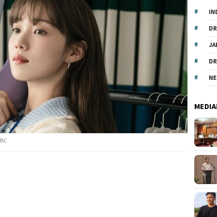
IN
DR
JA
DR
NE
MEDIA
MBC