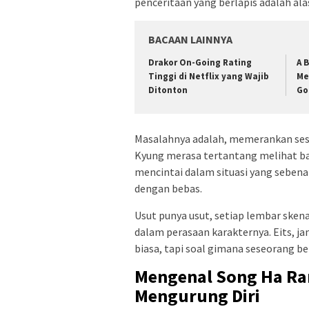
penceritaan yang berlapis adalah al
BACAAN LAINNYA
Drakor On-Going Rating
A B
Tinggi di Netflix yang Wajib
Me
Ditonton
Go
Masalahnya adalah, memerankan sese
Kyung merasa tertantang melihat ba
mencintai dalam situasi yang seben
dengan bebas.
Usut punya usut, setiap lembar skena
dalam perasaan karakternya. Eits, ja
biasa, tapi soal gimana seseorang be
Mengenal Song Ha Ran
Mengurung Diri