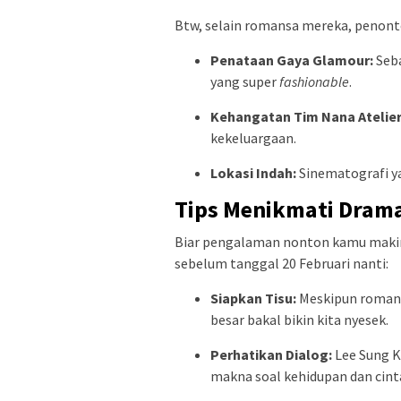
Btw, selain romansa mereka, penont
Penataan Gaya Glamour:
Seba
yang super
fashionable
.
Kehangatan Tim Nana Atelier
kekeluargaan.
Lokasi Indah:
Sinematografi ya
Tips Menikmati Drama
Biar pengalaman nonton kamu makin
sebelum tanggal 20 Februari nanti:
Siapkan Tisu:
Meskipun romant
besar bakal bikin kita nyesek.
Perhatikan Dialog:
Lee Sung K
makna soal kehidupan dan cint