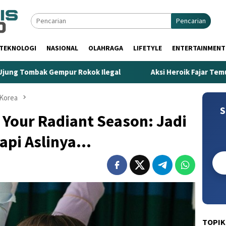
Pencarian
TEKNOLOGI
NASIONAL
OLAHRAGA
LIFETYLE
ENTERTAINMENT
empur Rokok Ilegal
Aksi Heroik Fajar Temukan Bocah Te
Korea
S
 Your Radiant Season: Jadi
Tapi Aslinya…
TOPIK