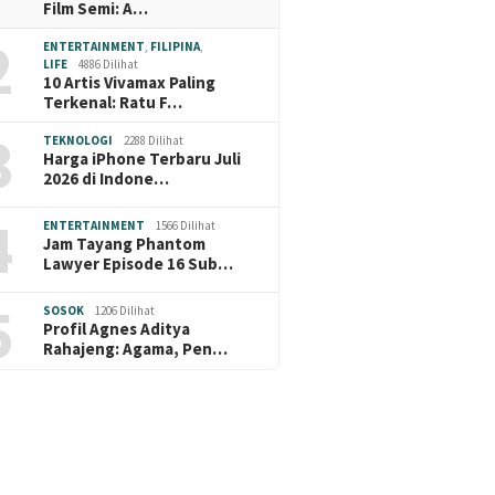
Film Semi: A…
2
ENTERTAINMENT
,
FILIPINA
,
LIFE
4886 Dilihat
10 Artis Vivamax Paling
Terkenal: Ratu F…
3
TEKNOLOGI
2288 Dilihat
Harga iPhone Terbaru Juli
2026 di Indone…
4
ENTERTAINMENT
1566 Dilihat
Jam Tayang Phantom
Lawyer Episode 16 Sub…
5
SOSOK
1206 Dilihat
Profil Agnes Aditya
Rahajeng: Agama, Pen…