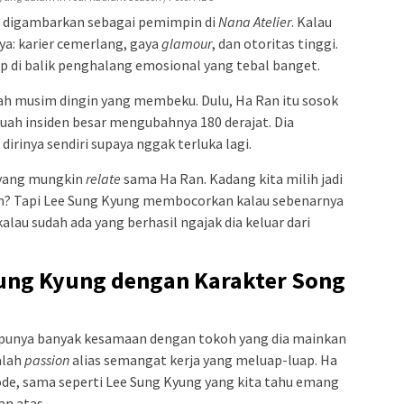
n digambarkan sebagai pemimpin di
Nana Atelier
. Kalau
nya: karier cemerlang, gaya
glamour
, dan otoritas tinggi.
p di balik penghalang emosional yang tebal banget.
ah musim dingin yang membeku. Dulu, Ha Ran itu sosok
buah insiden besar mengubahnya 180 derajat. Dia
rinya sendiri supaya nggak terluka lagi.
a yang mungkin
relate
sama Ha Ran. Kadang kita milih jadi
an? Tapi Lee Sung Kyung membocorkan kalau sebenarnya
lau sudah ada yang berhasil ngajak dia keluar dari
Sung Kyung dengan Karakter Song
 punya banyak kesamaan dengan tokoh yang dia mainkan
alah
passion
alias semangat kerja yang meluap-luap. Ha
de, sama seperti Lee Sung Kyung yang kita tahu emang
an atas.