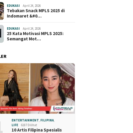
EDUKASI
April 24, 2026
Tebakan Snack MPLS 2025 di
Indomaret &#0…
EDUKASI
April 24, 2026
25 Kata Motivasi MPLS 2025:
Semangat Mot…
LER
1
ENTERTAINMENT
,
FILIPINA
,
LIFE
6187 Dilihat
10 Artis Filipina Spesialis