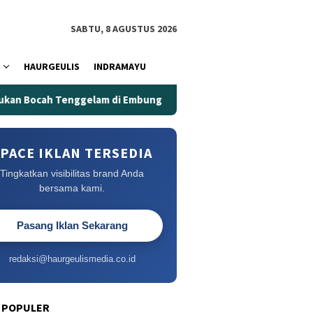
SABTU, 8 AGUSTUS 2026
HAURGEULIS
INDRAMAYU
nggelam di Embung Kertanegara
Embung Kertanegara Mem
PACE IKLAN TERSEDIA
Tingkatkan visibilitas brand Anda
bersama kami.
Pasang Iklan Sekarang
redaksi@haurgeulismedia.co.id
 POPULER