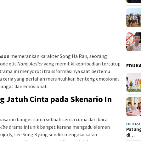
ason
memerankan karakter Song Ha Ran, seorang
ode elit
Nana Atelier
yang memiliki kepribadian tertutup
EDUKA
 Drama ini menyoroti transformasinya saat bertemu
a ceria yang perlahan meruntuhkan benteng emosional
hangat dan emosional.
g Jatuh Cinta pada Skenario In
asaran banget sama sebuah cerita cuma dari baca
EDUKASI
vibe
drama ini unik banget karena mengadu elemen
Patung
jurly, Lee Sung Kyung sendiri mengaku kalau
di…