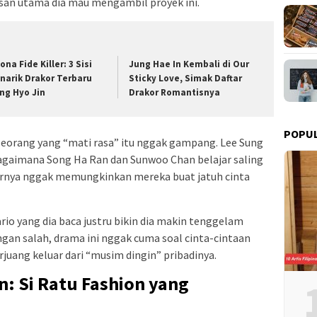
asan utama dia mau mengambil proyek ini.
ona Fide Killer: 3 Sisi
Jung Hae In Kembali di Our
narik Drakor Terbaru
Sticky Love, Simak Daftar
ng Hyo Jin
Drakor Romantisnya
POPU
orang yang “mati rasa” itu nggak gampang. Lee Sung
gaimana Song Ha Ran dan Sunwoo Chan belajar saling
arnya nggak memungkinkan mereka buat jatuh cinta
rio yang dia baca justru bikin dia makin tenggelam
ngan salah, drama ini nggak cuma soal cinta-cintaan
rjuang keluar dari “musim dingin” pribadinya.
: Si Ratu Fashion yang