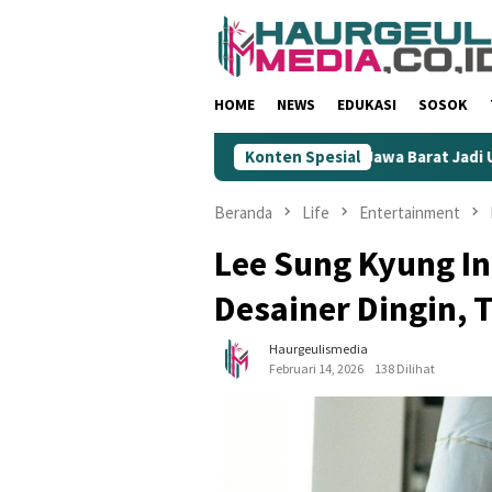
Loncat
ke
konten
HOME
NEWS
EDUKASI
SOSOK
 Rendahkan Wartawan
KIM Jawa Barat Jadi Ujung Tombak G
Konten Spesial
Beranda
Life
Entertainment
Lee Sung Kyung In
Desainer Dingin, 
Haurgeulismedia
Februari 14, 2026
138 Dilihat