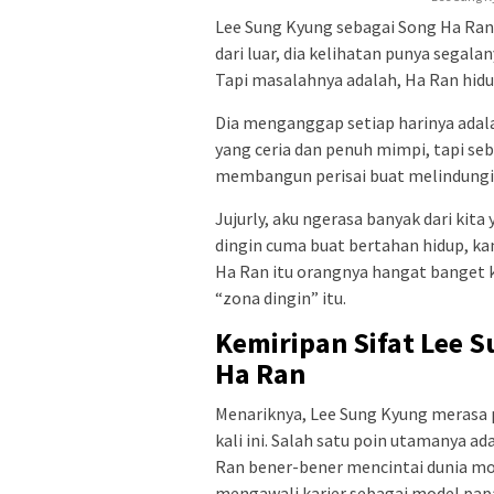
Lee Sung Kyung sebagai Song Ha Ra
dari luar, dia kelihatan punya segala
Tapi masalahnya adalah, Ha Ran hidu
Dia menganggap setiap harinya adal
yang ceria dan penuh mimpi, tapi se
membangun perisai buat melindungi di
Jujurly, aku ngerasa banyak dari kit
dingin cuma buat bertahan hidup, k
Ha Ran itu orangnya hangat banget ka
“zona dingin” itu.
Kemiripan Sifat Lee 
Ha Ran
Menariknya, Lee Sung Kyung merasa
kali ini. Salah satu poin utamanya ad
Ran bener-bener mencintai dunia mo
mengawali karier sebagai model pap