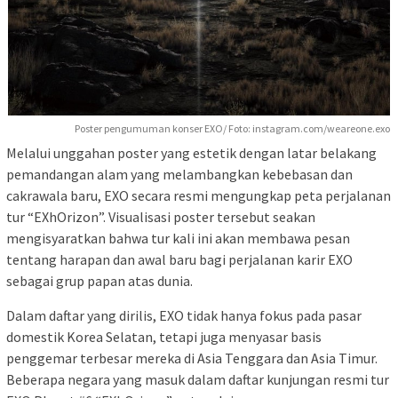
Poster pengumuman konser EXO/ Foto: instagram.com/weareone.exo
Melalui unggahan poster yang estetik dengan latar belakang
pemandangan alam yang melambangkan kebebasan dan
cakrawala baru, EXO secara resmi mengungkap peta perjalanan
tur “EXhOrizon”. Visualisasi poster tersebut seakan
mengisyaratkan bahwa tur kali ini akan membawa pesan
tentang harapan dan awal baru bagi perjalanan karir EXO
sebagai grup papan atas dunia.
Dalam daftar yang dirilis, EXO tidak hanya fokus pada pasar
domestik Korea Selatan, tetapi juga menyasar basis
penggemar terbesar mereka di Asia Tenggara dan Asia Timur.
Beberapa negara yang masuk dalam daftar kunjungan resmi tur