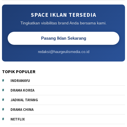
SPACE IKLAN TERSEDIA
Tingkatkan visibilitas brand Anda bersama kami.
Pasang Iklan Sekarang
redaksi@haurgeulismedia.co.id
TOPIK POPULER
INDRAMAYU
DRAMA KOREA
JADWAL TAYANG
DRAMA CHINA
NETFLIX