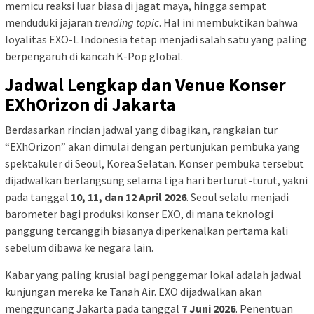
memicu reaksi luar biasa di jagat maya, hingga sempat
menduduki jajaran
trending topic
. Hal ini membuktikan bahwa
loyalitas EXO-L Indonesia tetap menjadi salah satu yang paling
berpengaruh di kancah K-Pop global.
Jadwal Lengkap dan Venue Konser
EXhOrizon di Jakarta
Berdasarkan rincian jadwal yang dibagikan, rangkaian tur
“EXhOrizon” akan dimulai dengan pertunjukan pembuka yang
spektakuler di Seoul, Korea Selatan. Konser pembuka tersebut
dijadwalkan berlangsung selama tiga hari berturut-turut, yakni
pada tanggal
10, 11, dan 12 April 2026
. Seoul selalu menjadi
barometer bagi produksi konser EXO, di mana teknologi
panggung tercanggih biasanya diperkenalkan pertama kali
sebelum dibawa ke negara lain.
Kabar yang paling krusial bagi penggemar lokal adalah jadwal
kunjungan mereka ke Tanah Air. EXO dijadwalkan akan
mengguncang Jakarta pada tanggal
7 Juni 2026
. Penentuan