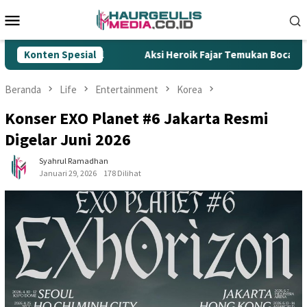
Loncat
Menu
ke
Mobile
konten
okok Ilegal
Konten Spesial
Aksi Heroik Fajar Temukan Bocah Tenggelam
Beranda
Life
Entertainment
Korea
Konser EXO Planet #6 Jakarta Resmi
Digelar Juni 2026
Syahrul Ramadhan
Januari 29, 2026
178 Dilihat