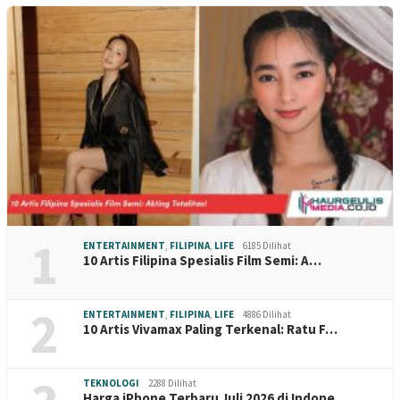
1
ENTERTAINMENT
,
FILIPINA
,
LIFE
6185 Dilihat
10 Artis Filipina Spesialis Film Semi: A…
2
ENTERTAINMENT
,
FILIPINA
,
LIFE
4886 Dilihat
10 Artis Vivamax Paling Terkenal: Ratu F…
TEKNOLOGI
2288 Dilihat
Harga iPhone Terbaru Juli 2026 di Indone…