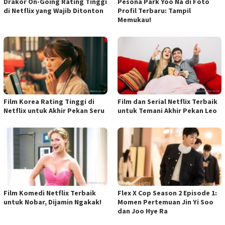
Drakor On-Going Rating Tinggi
Pesona Park Yoo Na di Foto
di Netflix yang Wajib Ditonton
Profil Terbaru: Tampil
Memukau!
Film Korea Rating Tinggi di
Film dan Serial Netflix Terbaik
Netflix untuk Akhir Pekan Seru
untuk Temani Akhir Pekan Leo
Film Komedi Netflix Terbaik
Flex X Cop Season 2 Episode 1:
untuk Nobar, Dijamin Ngakak!
Momen Pertemuan Jin Yi Soo
dan Joo Hye Ra