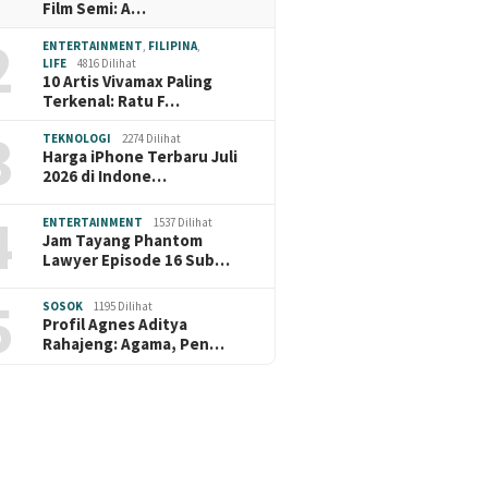
Film Semi: A…
2
ENTERTAINMENT
,
FILIPINA
,
LIFE
4816 Dilihat
10 Artis Vivamax Paling
Terkenal: Ratu F…
3
TEKNOLOGI
2274 Dilihat
Harga iPhone Terbaru Juli
2026 di Indone…
4
ENTERTAINMENT
1537 Dilihat
Jam Tayang Phantom
Lawyer Episode 16 Sub…
5
SOSOK
1195 Dilihat
Profil Agnes Aditya
Rahajeng: Agama, Pen…