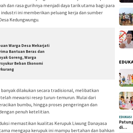
h dan rasa gurihnya menjadi daya tarik utama bagi para
 industri ini memberikan peluang kerja dan sumber
 Desa Kedungwungu.
buan Warga Desa Mekarjati
rima Bantuan Beras dan
nyak Goreng, Warga
EDUKA
rsyukur Beban Ekonomi
rkurang
banyak dilakukan secara tradisional, melibatkan
elah mewarisi resep turun-temurun. Mulai dari
peracikan bumbu, hingga proses pengeringan dan
engan penuh ketelitian.
EDUKASI
Patung
oduksi memastikan kualitas Kerupuk Liwung Danayasa
di…
ci utama mengapa kerupuk ini mampu bertahan dan bahkan