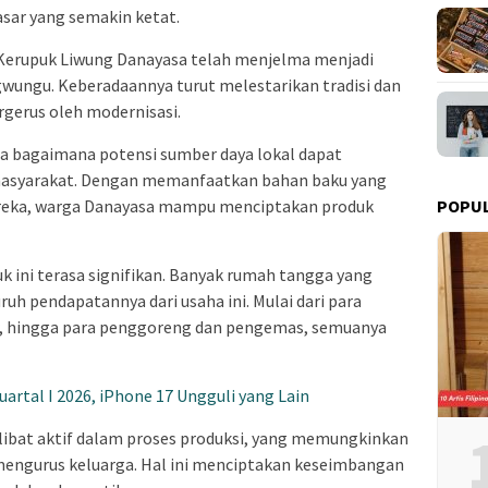
sar yang semakin ketat.
 Kerupuk Liwung Danayasa telah menjelma menjadi
gwungu. Keberadaannya turut melestarikan tradisi dan
rgerus oleh modernisasi.
ata bagaimana potensi sumber daya lokal dapat
masyarakat. Dengan memanfaatkan bahan baku yang
POPU
mereka, warga Danayasa mampu menciptakan produk
k ini terasa signifikan. Banyak rumah tangga yang
h pendapatannya dari usaha ini. Mulai dari para
r, hingga para penggoreng dan pengemas, semuanya
Kuartal I 2026, iPhone 17 Ungguli yang Lain
rlibat aktif dalam proses produksi, yang memungkinkan
mengurus keluarga. Hal ini menciptakan keseimbangan