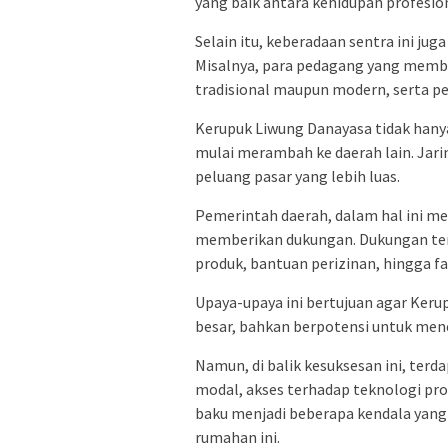
yang baik antara kehidupan profesio
Selain itu, keberadaan sentra ini j
Misalnya, para pedagang yang memba
tradisional maupun modern, serta pe
Kerupuk Liwung Danayasa tidak hanya
mulai merambah ke daerah lain. Jar
peluang pasar yang lebih luas.
Pemerintah daerah, dalam hal ini me
memberikan dukungan. Dukungan ters
produk, bantuan perizinan, hingga fa
Upaya-upaya ini bertujuan agar Keru
besar, bahkan berpotensi untuk me
Namun, di balik kesuksesan ini, ter
modal, akses terhadap teknologi pro
baku menjadi beberapa kendala yang 
rumahan ini.