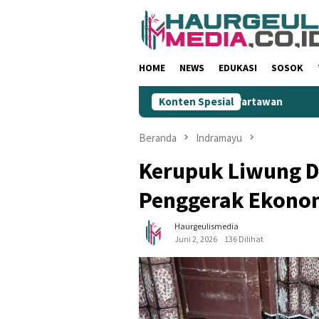
Loncat
ke
konten
HOME
NEWS
EDUKASI
SOSOK
ris Minta Maaf: Dinilai Rendahkan Wartawan
Konten Spesial
KIM Jawa Ba
Beranda
Indramayu
Kerupuk Liwung 
Penggerak Ekono
Haurgeulismedia
Juni 2, 2026
136 Dilihat