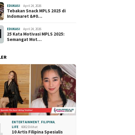
EDUKASI
April 24, 2026
Tebakan Snack MPLS 2025 di
Indomaret &#0…
EDUKASI
April 24, 2026
25 Kata Motivasi MPLS 2025:
Semangat Mot…
LER
1
ENTERTAINMENT
,
FILIPINA
,
LIFE
6002 Dilihat
10 Artis Filipina Spesialis