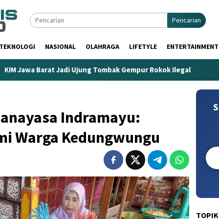
Pencarian
TEKNOLOGI
NASIONAL
OLAHRAGA
LIFETYLE
ENTERTAINMENT
rat Jadi Ujung Tombak Gempur Rokok Ilegal
Aksi Heroik 
S
Danayasa Indramayu:
mi Warga Kedungwungu
TOPIK