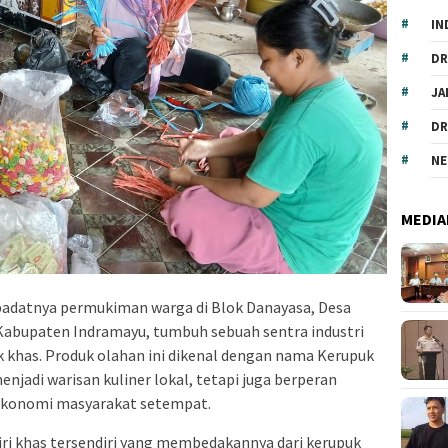
IN
DR
JA
DR
NE
MEDIA
padatnya permukiman warga di Blok Danayasa, Desa
abupaten Indramayu, tumbuh sebuah sentra industri
khas. Produk olahan ini dikenal dengan nama Kerupuk
njadi warisan kuliner lokal, tetapi juga berperan
ekonomi masyarakat setempat.
ri khas tersendiri yang membedakannya dari kerupuk