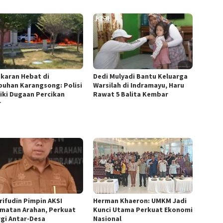
karan Hebat di
Dedi Mulyadi Bantu Keluarga
buhan Karangsong: Polisi
Warsilah di Indramayu, Haru
diki Dugaan Percikan
Rawat 5 Balita Kembar
r
arifudin Pimpin AKSI
Herman Khaeron: UMKM Jadi
matan Arahan, Perkuat
Kunci Utama Perkuat Ekonomi
rgi Antar-Desa
Nasional