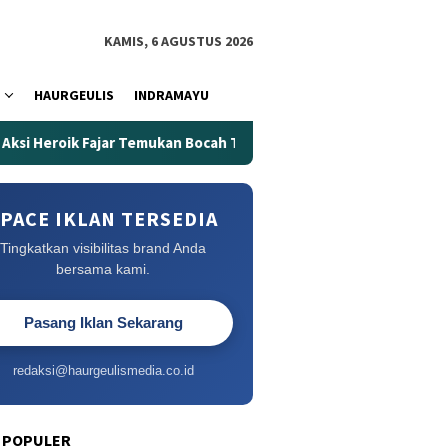
KAMIS, 6 AGUSTUS 2026
HAURGEULIS
INDRAMAYU
Fajar Temukan Bocah Tenggelam di Embung Kertanegara
E
PACE IKLAN TERSEDIA
Tingkatkan visibilitas brand Anda
bersama kami.
Pasang Iklan Sekarang
redaksi@haurgeulismedia.co.id
 POPULER