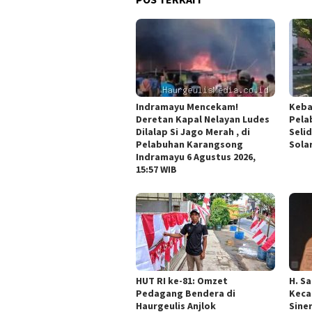
Indramayu Mencekam!
Keba
Deretan Kapal Nelayan Ludes
Pela
Dilalap Si Jago Merah , di
Seli
Pelabuhan Karangsong
Sola
Indramayu 6 Agustus 2026,
15:57 WIB
HUT RI ke-81: Omzet
H. S
Pedagang Bendera di
Keca
Haurgeulis Anjlok
Sine