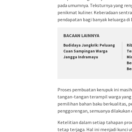
pada umumnya. Teksturnya yang renya
penikmat kuliner. Keberadaan sentra
pendapatan bagi banyak keluarga di
BACAAN LAINNYA
Budidaya Jangkrik: Peluang
Ri
Cuan Sampingan Warga
Te
Jangga Indramayu
Mi
Be
Be
Proses pembuatan kerupuk ini masih 
tangan-tangan terampil warga yang t
pemilihan bahan baku berkualitas, 
penggorengan, semuanya dilakukan d
Ketelitian dalam setiap tahapan pr
tetap terjaga. Hal ini menjadi kun