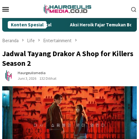
Loncat
Menu
ke
Mobile
konten
okok Ilegal
Konten Spesial
Aksi Heroik Fajar Temukan Bocah Tenggelam
Beranda
Life
Entertainment
Jadwal Tayang Drakor A Shop for Killers
Season 2
Haurgeulismedia
Juni 3, 2026
132 Dilihat