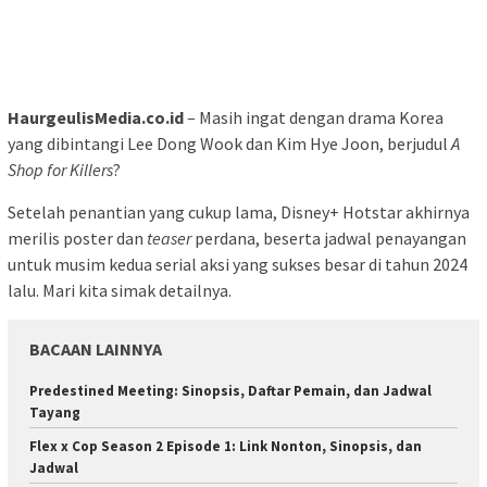
HaurgeulisMedia.co.id
– Masih ingat dengan drama Korea
yang dibintangi Lee Dong Wook dan Kim Hye Joon, berjudul
A
Shop for Killers
?
Setelah penantian yang cukup lama, Disney+ Hotstar akhirnya
merilis poster dan
teaser
perdana, beserta jadwal penayangan
untuk musim kedua serial aksi yang sukses besar di tahun 2024
lalu. Mari kita simak detailnya.
BACAAN LAINNYA
Predestined Meeting: Sinopsis, Daftar Pemain, dan Jadwal
Tayang
Flex x Cop Season 2 Episode 1: Link Nonton, Sinopsis, dan
Jadwal