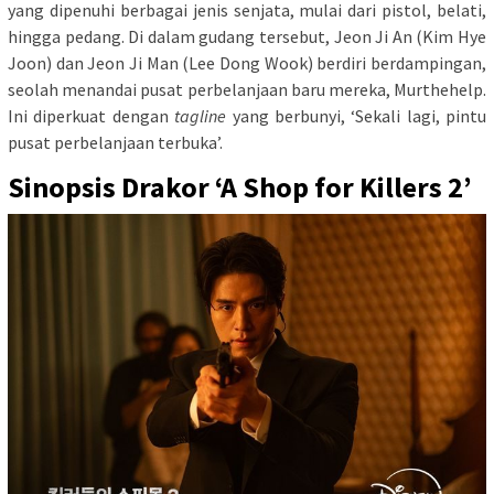
yang dipenuhi berbagai jenis senjata, mulai dari pistol, belati,
hingga pedang. Di dalam gudang tersebut, Jeon Ji An (Kim Hye
Joon) dan Jeon Ji Man (Lee Dong Wook) berdiri berdampingan,
seolah menandai pusat perbelanjaan baru mereka, Murthehelp.
Ini diperkuat dengan
tagline
yang berbunyi, ‘Sekali lagi, pintu
pusat perbelanjaan terbuka’.
Sinopsis Drakor ‘A Shop for Killers 2’