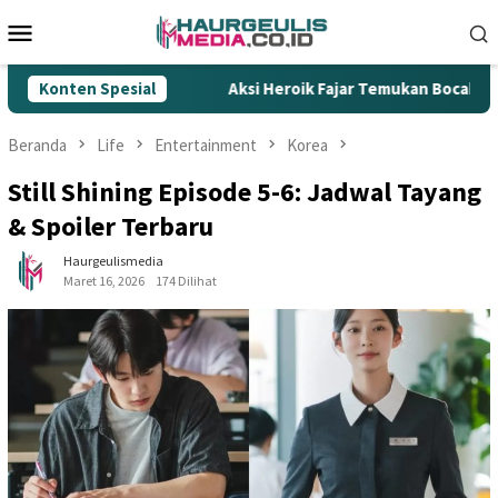
Loncat
Menu
ke
Mobile
konten
Rokok Ilegal
Konten Spesial
Aksi Heroik Fajar Temukan Bocah Tenggela
Beranda
Life
Entertainment
Korea
Still Shining Episode 5-6: Jadwal Tayang
& Spoiler Terbaru
Haurgeulismedia
Maret 16, 2026
174 Dilihat