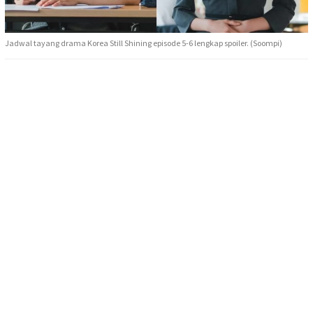
Jadwal tayang drama Korea Still Shining episode 5-6 lengkap spoiler. (Soompi)