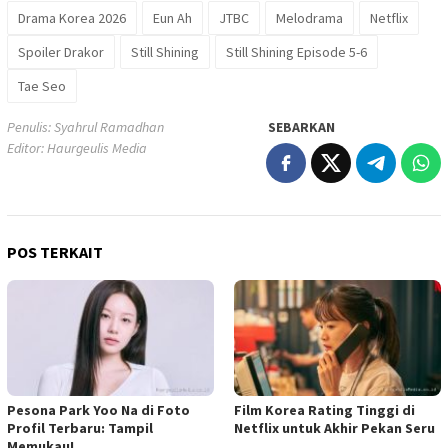
Drama Korea 2026
Eun Ah
JTBC
Melodrama
Netflix
Spoiler Drakor
Still Shining
Still Shining Episode 5-6
Tae Seo
Penulis: Syahrul Ramadhan
SEBARKAN
Editor: Haurgeulis Media
POS TERKAIT
Pesona Park Yoo Na di Foto
Film Korea Rating Tinggi di
Profil Terbaru: Tampil
Netflix untuk Akhir Pekan Seru
Memukau!