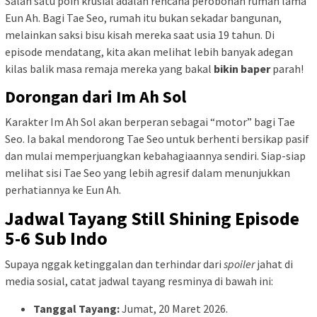
Salah satu poin krusial adalah rencana perobohan rumah lama
Eun Ah. Bagi Tae Seo, rumah itu bukan sekadar bangunan,
melainkan saksi bisu kisah mereka saat usia 19 tahun. Di
episode mendatang, kita akan melihat lebih banyak adegan
kilas balik masa remaja mereka yang bakal
bikin baper
parah!
Dorongan dari Im Ah Sol
Karakter Im Ah Sol akan berperan sebagai “motor” bagi Tae
Seo. Ia bakal mendorong Tae Seo untuk berhenti bersikap pasif
dan mulai memperjuangkan kebahagiaannya sendiri. Siap-siap
melihat sisi Tae Seo yang lebih agresif dalam menunjukkan
perhatiannya ke Eun Ah.
Jadwal Tayang Still Shining Episode
5-6 Sub Indo
Supaya nggak ketinggalan dan terhindar dari
spoiler
jahat di
media sosial, catat jadwal tayang resminya di bawah ini:
Tanggal Tayang:
Jumat, 20 Maret 2026.