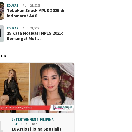
EDUKASI
April 24, 2026
Tebakan Snack MPLS 2025 di
Indomaret &#0…
EDUKASI
April 24, 2026
25 Kata Motivasi MPLS 2025:
Semangat Mot…
LER
1
ENTERTAINMENT
,
FILIPINA
,
LIFE
6137 Dilihat
10 Artis Filipina Spesialis