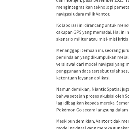
dan intelijen, pada Desember 2025. T
mengintegrasikan teknologi pemetaan
navigasi udara milik Vantor.
Kolaborasi ini dirancang untuk mend
cakupan GPS yang memadai. Hal ini
skenario militer atau misi-misi kritis
Menanggapi temuan ini, seorang juru
pemindaian yang dikumpulkan melal
versi awal dari model navigasi ya
penggunaan data tersebut telah ses
ketentuan layanan aplikasi.
Namun demikian, Niantic Spatial ju
bahwa setelah proses akuisisi oleh S
lagi dibagikan kepada mereka. Seme
Pokémon Go secara langsung dalam 
Meskipun demikian, Vantor tidak me
model navigasi yang mereka gunakan