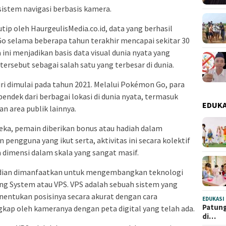
istem navigasi berbasis kamera.
ip oleh HaurgeulisMedia.co.id, data yang berhasil
 selama beberapa tahun terakhir mencapai sekitar 30
ini menjadikan basis data visual dunia nyata yang
ersebut sebagai salah satu yang terbesar di dunia.
i dimulai pada tahun 2021. Melalui Pokémon Go, para
endek dari berbagai lokasi di dunia nyata, termasuk
EDUKA
n area publik lainnya.
reka, pemain diberikan bonus atau hadiah dalam
 pengguna yang ikut serta, aktivitas ini secara kolektif
 dimensi dalam skala yang sangat masif.
mudian dimanfaatkan untuk mengembangkan teknologi
ning System atau VPS. VPS adalah sebuah sistem yang
ntukan posisinya secara akurat dengan cara
EDUKASI
Patung
p oleh kameranya dengan peta digital yang telah ada.
di…