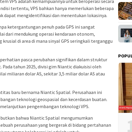
istem VPS adalah kemampuannya untuk beroperasi secara
kondisi tertentu, VPS bahkan hanya memerlukan beberapa
tuk dapat mengidentifikasi dan menentukan lokasinya.
npa ketergantungan penuh pada GPS ini sangat
ulai dari mendukung operasi kendaraan otonom,
 krusial di area di mana sinyal GPS seringkali terganggu
POPU
 perhatian pasca perubahan signifikan dalam struktur
ada tahun 2025, divisi gim Niantic diakuisisi oleh
ai miliaran dolar AS, sekitar 3,5 miliar dolar AS atau
entitas baru bernama Niantic Spatial. Perusahaan ini
bangan teknologi geospasial dan kecerdasan buatan.
an melanjutkan pengembangan teknologi VPS.
yebutkan bahwa Niantic Spatial mengumumkan
 sebuah perusahaan yang bergerak di bidang pertahanan