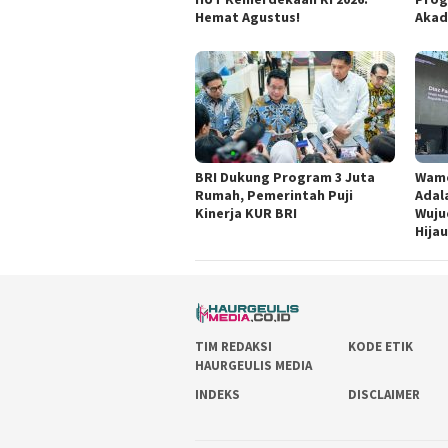
Hemat Agustus!
Akad
BRI Dukung Program 3 Juta
Wame
Rumah, Pemerintah Puji
Adal
Kinerja KUR BRI
Wuju
Hija
TIM REDAKSI
KODE ETIK
HAURGEULIS MEDIA
INDEKS
DISCLAIMER