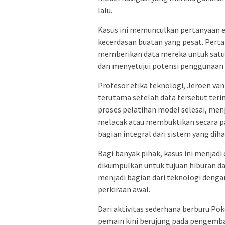
lalu.
Kasus ini memunculkan pertanyaan e
kecerdasan buatan yang pesat. Pert
memberikan data mereka untuk satu
dan menyetujui potensi penggunaan 
Profesor etika teknologi, Jeroen va
terutama setelah data tersebut teri
proses pelatihan model selesai, menj
melacak atau membuktikan secara pas
bagian integral dari sistem yang diha
Bagi banyak pihak, kasus ini menjad
dikumpulkan untuk tujuan hiburan d
menjadi bagian dari teknologi denga
perkiraan awal.
Dari aktivitas sederhana berburu Po
pemain kini berujung pada pengemban