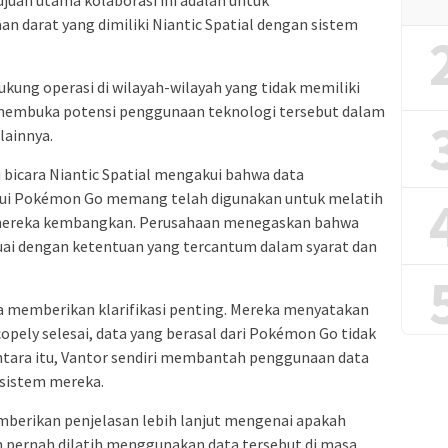
ujuan utama kolaborasi ini adalah untuk
 darat yang dimiliki Niantic Spatial dengan sistem
ukung operasi di wilayah-wilayah yang tidak memiliki
 membuka potensi penggunaan teknologi tersebut dalam
 lainnya.
 bicara Niantic Spatial mengakui bahwa data
ui Pokémon Go memang telah digunakan untuk melatih
ng mereka kembangkan. Perusahaan menegaskan bahwa
uai dengan ketentuan yang tercantum dalam syarat dan
ga memberikan klarifikasi penting. Mereka menyatakan
copely selesai, data yang berasal dari Pokémon Go tidak
ntara itu, Vantor sendiri membantah penggunaan data
sistem mereka.
mberikan penjelasan lebih lanjut mengenai apakah
 pernah dilatih menggunakan data tersebut di masa