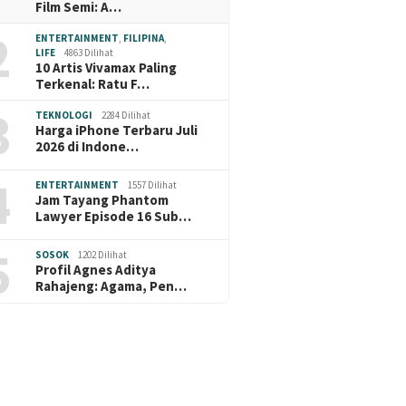
Film Semi: A…
2
ENTERTAINMENT
,
FILIPINA
,
LIFE
4863 Dilihat
10 Artis Vivamax Paling
Terkenal: Ratu F…
3
TEKNOLOGI
2284 Dilihat
Harga iPhone Terbaru Juli
2026 di Indone…
4
ENTERTAINMENT
1557 Dilihat
Jam Tayang Phantom
Lawyer Episode 16 Sub…
5
SOSOK
1202 Dilihat
Profil Agnes Aditya
Rahajeng: Agama, Pen…