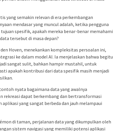
tis yang semakin relevan di era perkembangan
anyaan mendasar yang muncul adalah, ketika pengguna
 tujuan spesifik, apakah mereka benar-benar memahami
data tersebut di masa depan?
n den Hoven, menekankan kompleksitas persoalan ini,
ntegrasi ke dalam model AI. Ia menjelaskan bahwa begitu
adi sangat sulit, bahkan hampir mustahil, untuk
ti apakah kontribusi dari data spesifik masih menjadi
silkan.
i contoh nyata bagaimana data yang awalnya
an rekreasi dapat berkembang dan bertransformasi
n aplikasi yang sangat berbeda dan jauh melampaui
kémon di taman, perjalanan data yang dikumpulkan oleh
gan sistem navigasi yang memiliki potensi aplikasi