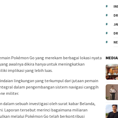
IN
DR
JA
DR
NE
MEDIA
pemain Pokémon Go yang merekam berbagai lokasi nyata
 yang awalnya dikira hanya untuk meningkatkan
ki implikasi yang lebih luas.
ndaian lingkungan yang terkumpul dari jutaan pemain
integral dalam pengembangan sistem navigasi canggih
ne militer.
 dalam sebuah investigasi oleh surat kabar Belanda,
uni. Laporan tersebut merinci bagaimana miliaran
ulkan melalui Pokémon Go telah berkontribusi