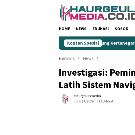
Loncat
ke
konten
HOME
NEWS
EDUKASI
SOSOK
ajar Temukan Bocah Tenggelam di Embung Kertanegara
Konten Spesial
Em
Beranda
News
Investigasi: Pem
Latih Sistem Navi
Haurgeulismedia
Juni 13, 2026
111 Dilihat