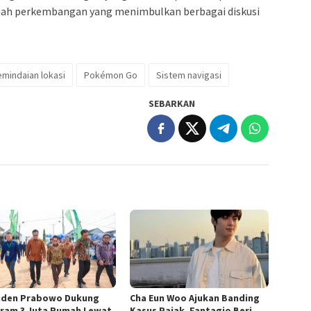
ebuah perkembangan yang menimbulkan berbagai diskusi
mindaian lokasi
Pokémon Go
Sistem navigasi
SEBARKAN
iden Prabowo Dukung
Cha Eun Woo Ajukan Banding
ram 3 Juta Rumah Lewat
Kasus Pajak, Fantagio Beri