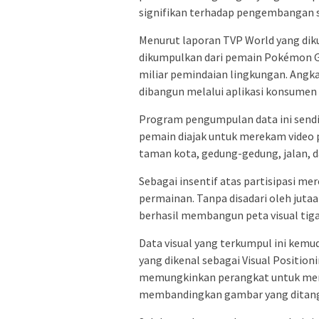
signifikan terhadap pengembangan s
Menurut laporan TVP World yang dikut
dikumpulkan dari pemain Pokémon Go
miliar pemindaian lingkungan. Angka 
dibangun melalui aplikasi konsumen t
Program pengumpulan data ini sendir
pemain diajak untuk merekam video p
taman kota, gedung-gedung, jalan, da
Sebagai insentif atas partisipasi me
permainan. Tanpa disadari oleh jutaan
berhasil membangun peta visual tiga
Data visual yang terkumpul ini ke
yang dikenal sebagai Visual Positio
memungkinkan perangkat untuk mene
membandingkan gambar yang ditangka