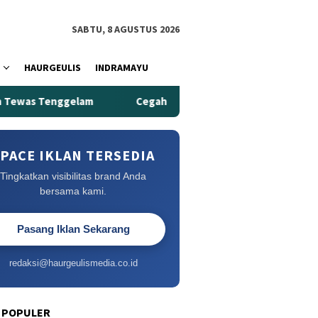
SABTU, 8 AGUSTUS 2026
HAURGEULIS
INDRAMAYU
nggelam
Cegah Narkoba, Guru Ajak Masyarakat Bersatu da
PACE IKLAN TERSEDIA
Tingkatkan visibilitas brand Anda
bersama kami.
Pasang Iklan Sekarang
redaksi@haurgeulismedia.co.id
 POPULER