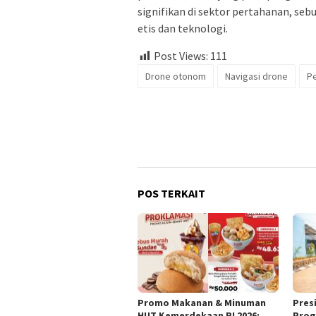
signifikan di sektor pertahanan, s
etis dan teknologi.
Post Views:
111
Drone otonom
Navigasi drone
Pe
POS TERKAIT
Promo Makanan & Minuman
Pres
HUT Kemerdekaan RI 2026:
Prog