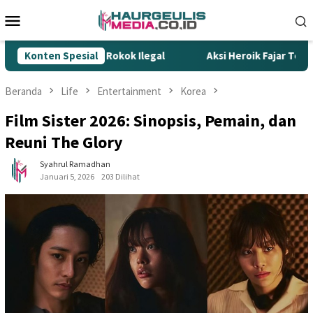
Loncat
Menu
ke
Mobile
konten
empur Rokok Ilegal
Konten Spesial
Aksi Heroik Fajar Temukan Bocah Te
Beranda
Life
Entertainment
Korea
Film Sister 2026: Sinopsis, Pemain, dan
Reuni The Glory
Syahrul Ramadhan
Januari 5, 2026
203 Dilihat