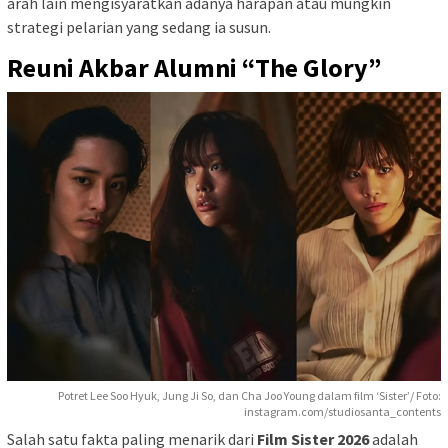
arah lain mengisyaratkan adanya harapan atau mungkin
strategi pelarian yang sedang ia susun.
Reuni Akbar Alumni “The Glory”
Potret Lee Soo Hyuk, Jung Ji So, dan Cha Joo Young dalam film ‘Sister’/ Foto:
instagram.com/studiosanta_contents
Salah satu fakta paling menarik dari
Film Sister 2026
adalah