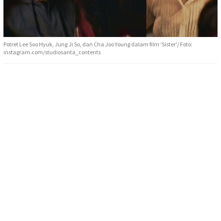
Potret Lee Soo Hyuk, Jung Ji So, dan Cha Joo Young dalam film 'Sister'/ Foto:
instagram.com/studiosanta_contents