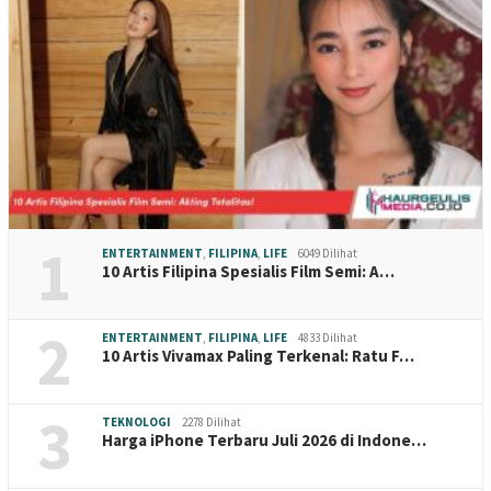
1
ENTERTAINMENT
,
FILIPINA
,
LIFE
6049 Dilihat
10 Artis Filipina Spesialis Film Semi: A…
2
ENTERTAINMENT
,
FILIPINA
,
LIFE
4833 Dilihat
10 Artis Vivamax Paling Terkenal: Ratu F…
3
TEKNOLOGI
2278 Dilihat
Harga iPhone Terbaru Juli 2026 di Indone…