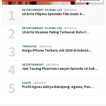
1
ENTERTAINMENT
,
FILIPINA
,
LIFE
6164 Dilihat
10 Artis Filipina Spesialis Film Semi: A…
2
ENTERTAINMENT
,
FILIPINA
,
LIFE
4873 Dilihat
10 Artis Vivamax Paling Terkenal: Ratu F…
3
TEKNOLOGI
2286 Dilihat
Harga iPhone Terbaru Juli 2026 di Indone…
4
ENTERTAINMENT
1563 Dilihat
Jam Tayang Phantom Lawyer Episode 16 Sub…
5
SOSOK
1205 Dilihat
Profil Agnes Aditya Rahajeng: Agama, Pen…