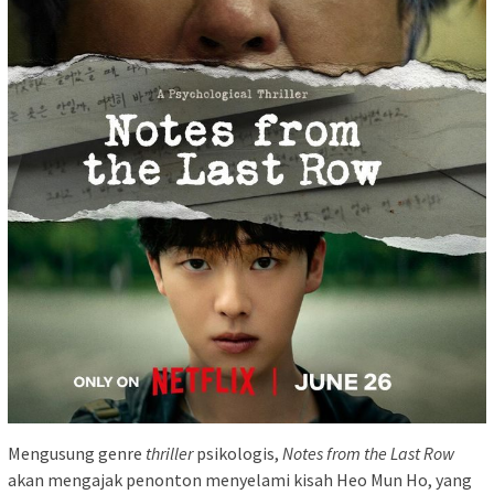
Mengusung genre
thriller
psikologis,
Notes from the Last Row
akan mengajak penonton menyelami kisah Heo Mun Ho, yang