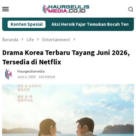
Loncat
Menu
ke
Mobile
konten
Aksi Heroik Fajar Temukan Bocah Tenggelam di Embung Ker
Konten Spesial
Beranda
Life
Entertainment
Drama Korea Terbaru Tayang Juni 2026,
Tersedia di Netflix
Haurgeulismedia
Juni 2, 2026
161 Dilihat