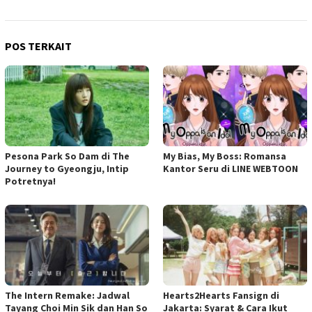
POS TERKAIT
Pesona Park So Dam di The
My Bias, My Boss: Romansa
Journey to Gyeongju, Intip
Kantor Seru di LINE WEBTOON
Potretnya!
The Intern Remake: Jadwal
Hearts2Hearts Fansign di
Tayang Choi Min Sik dan Han So
Jakarta: Syarat & Cara Ikut