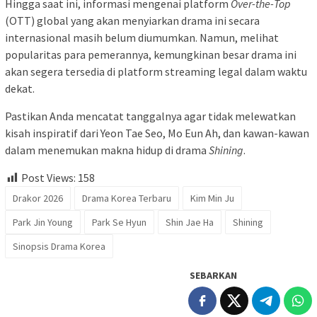
Hingga saat ini, informasi mengenai platform
Over-the-Top
(OTT) global yang akan menyiarkan drama ini secara
internasional masih belum diumumkan. Namun, melihat
popularitas para pemerannya, kemungkinan besar drama ini
akan segera tersedia di platform streaming legal dalam waktu
dekat.
Pastikan Anda mencatat tanggalnya agar tidak melewatkan
kisah inspiratif dari Yeon Tae Seo, Mo Eun Ah, dan kawan-kawan
dalam menemukan makna hidup di drama
Shining
.
Post Views:
158
Drakor 2026
Drama Korea Terbaru
Kim Min Ju
Park Jin Young
Park Se Hyun
Shin Jae Ha
Shining
Sinopsis Drama Korea
SEBARKAN