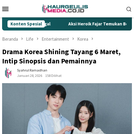
Loncat
Menu
ke
Mobile
konten
r Rokok Ilegal
Konten Spesial
Aksi Heroik Fajar Temukan Bocah Tengge
Beranda
Life
Entertainment
Korea
Drama Korea Shining Tayang 6 Maret,
Intip Sinopsis dan Pemainnya
Syahrul Ramadhan
Januari 28, 2026
158 Dilihat