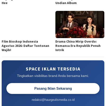
Hee
Undian Album
Film Bioskop Indonesia
Drama China Mirip Overdo:
Agustus 2026: Daftar Tontonan
Romansa Era Republik Penuh
Wajib!
Intrik
SPACE IKLAN TERSEDIA
Tingkatkan visibilitas brand Anda bersama kami.
Pasang Iklan Sekarang
redaksi@haurgeulismedia.co.id