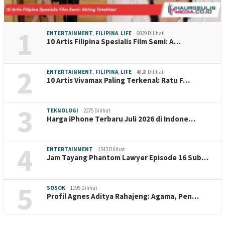
1
ENTERTAINMENT
,
FILIPINA
,
LIFE
6029 Dilihat
10 Artis Filipina Spesialis Film Semi: A…
2
ENTERTAINMENT
,
FILIPINA
,
LIFE
4828 Dilihat
10 Artis Vivamax Paling Terkenal: Ratu F…
3
TEKNOLOGI
2275 Dilihat
Harga iPhone Terbaru Juli 2026 di Indone…
4
ENTERTAINMENT
1543 Dilihat
Jam Tayang Phantom Lawyer Episode 16 Sub…
5
SOSOK
1195 Dilihat
Profil Agnes Aditya Rahajeng: Agama, Pen…