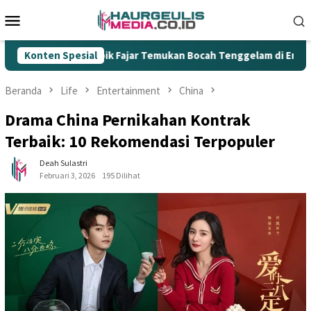
Loncat
Menu
ke
Mobile
konten
ajar Temukan Bocah Tenggelam di Embung Kertanegara
Konten Spesial
E
Beranda
Life
Entertainment
China
Drama China Pernikahan Kontrak
Terbaik: 10 Rekomendasi Terpopuler
Deah Sulastri
Februari 3, 2026
195 Dilihat