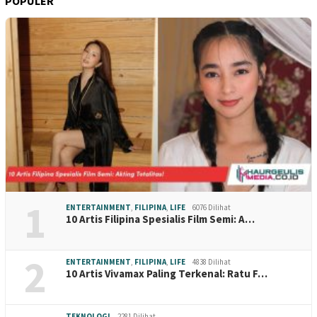
POPULER
1
ENTERTAINMENT
,
FILIPINA
,
LIFE
6076 Dilihat
10 Artis Filipina Spesialis Film Semi: A…
2
ENTERTAINMENT
,
FILIPINA
,
LIFE
4838 Dilihat
10 Artis Vivamax Paling Terkenal: Ratu F…
TEKNOLOGI
2281 Dilihat