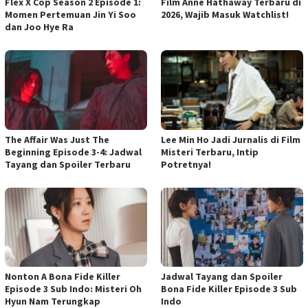
Flex X Cop Season 2 Episode 1:
Film Anne Hathaway Terbaru di
Momen Pertemuan Jin Yi Soo
2026, Wajib Masuk Watchlist!
dan Joo Hye Ra
The Affair Was Just The
Lee Min Ho Jadi Jurnalis di Film
Beginning Episode 3-4: Jadwal
Misteri Terbaru, Intip
Tayang dan Spoiler Terbaru
Potretnya!
Nonton A Bona Fide Killer
Jadwal Tayang dan Spoiler
Episode 3 Sub Indo: Misteri Oh
Bona Fide Killer Episode 3 Sub
Hyun Nam Terungkap
Indo