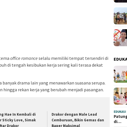
rtema
office romance
selalu memiliki tempat tersendiri di
EDUKA
uh di tengah kesibukan kerja sering kali terasa dekat
da banyak drama lain yang menawarkan suasana serupa.
n hingga rekan kerja yang berubah menjadi pasangan.
EDUKASI
ng Hae In Kembali di
Drakor dengan Male Lead
Patung
r Sticky Love, Simak
Cemburuan, Bikin Gemas dan
di…
ftar Drakor
Baper Maksimal