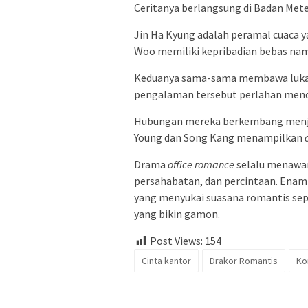
Ceritanya berlangsung di Badan Mete
Jin Ha Kyung adalah peramal cuaca ya
Woo memiliki kepribadian bebas nam
Keduanya sama-sama membawa luka 
pengalaman tersebut perlahan men
Hubungan mereka berkembang menjad
Young dan Song Kang menampilkan
Drama
office romance
selalu menawar
persahabatan, dan percintaan. Enam j
yang menyukai suasana romantis sep
yang bikin gamon.
Post Views:
154
Cinta kantor
Drakor Romantis
Ko