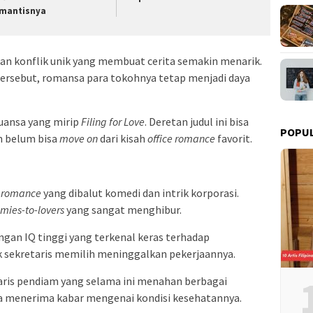
mantisnya
n konflik unik yang membuat cerita semakin menarik.
tersebut, romansa para tokohnya tetap menjadi daya
uansa yang mirip
Filing for Love
. Deretan judul ini bisa
POPU
h belum bisa
move on
dari kisah
office romance
favorit.
e romance
yang dibalut komedi dan intrik korporasi.
mies-to-lovers
yang sangat menghibur.
gan IQ tinggi yang terkenal keras terhadap
k sekretaris memilih meninggalkan pekerjaannya.
retaris pendiam yang selama ini menahan berbagai
ia menerima kabar mengenai kondisi kesehatannya.