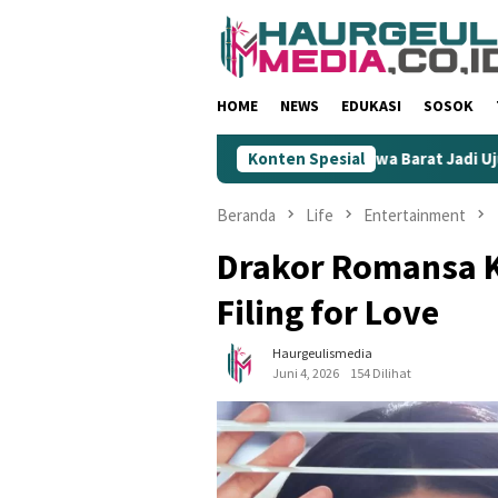
Loncat
ke
konten
HOME
NEWS
EDUKASI
SOSOK
Rendahkan Wartawan
KIM Jawa Barat Jadi Ujung Tombak Ge
Konten Spesial
Beranda
Life
Entertainment
Drakor Romansa K
Filing for Love
Haurgeulismedia
Juni 4, 2026
154 Dilihat