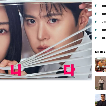
IN
DR
JA
DR
NE
MEDIA