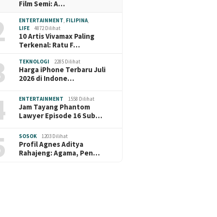
Film Semi: A…
2
ENTERTAINMENT
,
FILIPINA
,
LIFE
4872 Dilihat
10 Artis Vivamax Paling
Terkenal: Ratu F…
3
TEKNOLOGI
2285 Dilihat
Harga iPhone Terbaru Juli
2026 di Indone…
4
ENTERTAINMENT
1558 Dilihat
Jam Tayang Phantom
Lawyer Episode 16 Sub…
5
SOSOK
1203 Dilihat
Profil Agnes Aditya
Rahajeng: Agama, Pen…