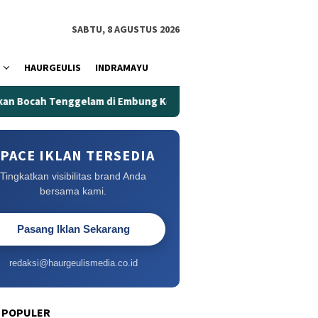
SABTU, 8 AGUSTUS 2026
HAURGEULIS
INDRAMAYU
ggelam di Embung Kertanegara
Embung Kertanegara Mem
PACE IKLAN TERSEDIA
Tingkatkan visibilitas brand Anda
bersama kami.
Pasang Iklan Sekarang
redaksi@haurgeulismedia.co.id
 POPULER