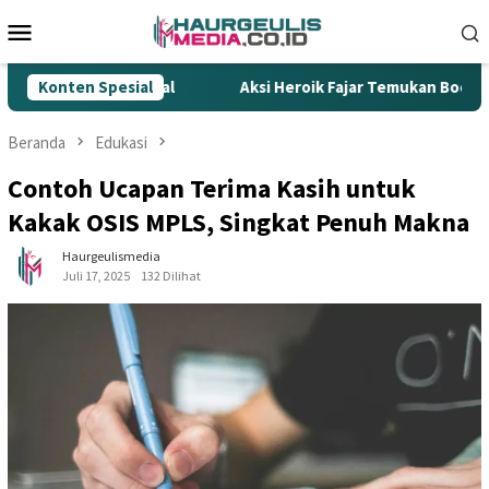
Loncat
Menu
ke
Mobile
konten
ur Rokok Ilegal
Konten Spesial
Aksi Heroik Fajar Temukan Bocah Tengg
Beranda
Edukasi
Contoh Ucapan Terima Kasih untuk
Kakak OSIS MPLS, Singkat Penuh Makna
Haurgeulismedia
Juli 17, 2025
132 Dilihat