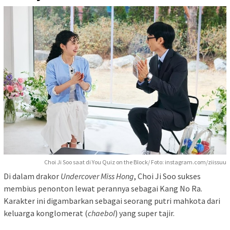
Choi Ji Soo saat di You Quiz on the Block/ Foto: instagram.com/ziissuu
Di dalam drakor
Undercover Miss Hong
, Choi Ji Soo sukses
membius penonton lewat perannya sebagai Kang No Ra.
Karakter ini digambarkan sebagai seorang putri mahkota dari
keluarga konglomerat (
chaebol
) yang super tajir.