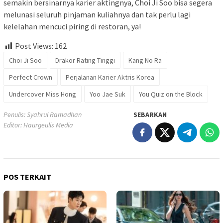
semakin bersinarnya karier aktingnya, Choi Ji Soo bisa segera
melunasi seluruh pinjaman kuliahnya dan tak perlu lagi
kelelahan mencuci piring di restoran, ya!
Post Views:
162
Choi Ji Soo
Drakor Rating Tinggi
Kang No Ra
Perfect Crown
Perjalanan Karier Aktris Korea
Undercover Miss Hong
Yoo Jae Suk
You Quiz on the Block
Penulis: Syahrul Ramadhan
SEBARKAN
Editor: Haurgeulis Media
POS TERKAIT