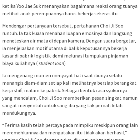
ketika Yoo Jae Suk menanyakan bagaimana reaksi orang tuanya
melihat anak perempuannya harus bekerja sekeras itu.
Mendengar pertanyaan tersebut, pertahanan Choi Ji Soo
runtuh. Ia tak kuasa menahan luapan emosinya dan langsung
meneteskan air mata di depan kamera. Dengan suara bergetar,
ia menjelaskan motif utama di balik keputusannya bekerja
kasar di pabrik logistik: demi melunasi tumpukan pinjaman
biaya kuliahnya (
student loan
).
Ia mengenang momen menyayat hati saat ibunya selalu
menangis diam-diam setiap kali melihatnya bersiap berangkat
kerja shift malam ke pabrik. Sebagai bentuk rasa syukurnya
yang mendalam, Choi Ji Soo memberikan pesan singkat namun
sangat menyentuh untuk sang ibu yang tak pernah lelah
mendukungnya.
“Terima kasih telah percaya pada mimpiku meskipun orang lain
meremehkannya dan mengatakan itu tidak akan berhasil,”
ungkap Choi Ji Soo dengan tulus, diiringi isak tangis yang