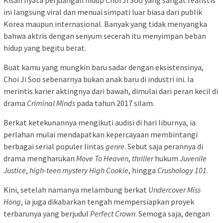
ini langsung viral dan menuai simpati luar biasa dari publik
Korea maupun internasional. Banyak yang tidak menyangka
bahwa aktris dengan senyum secerah itu menyimpan beban
hidup yang begitu berat.
Buat kamu yang mungkin baru sadar dengan eksistensinya,
Choi Ji Soo sebenarnya bukan anak baru di industri ini. Ia
merintis karier aktingnya dari bawah, dimulai dari peran kecil di
drama
Criminal Minds
pada tahun 2017 silam.
Berkat ketekunannya mengikuti audisi di hari liburnya, ia
perlahan mulai mendapatkan kepercayaan membintangi
berbagai serial populer lintas
genre
. Sebut saja perannya di
drama mengharukan
Move To Heaven
,
thriller
hukum
Juvenile
Justice
,
high-teen mystery
High Cookie
, hingga
Crushology 101
.
Kini, setelah namanya melambung berkat
Undercover Miss
Hong
, ia juga dikabarkan tengah mempersiapkan proyek
terbarunya yang berjudul
Perfect Crown
. Semoga saja, dengan