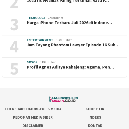
2
10 Artis Vivamax Paling Terkenal: Ratu F…
3
TEKNOLOGI
2280 Dilihat
Harga iPhone Terbaru Juli 2026 di Indone…
4
ENTERTAINMENT
1549 Dilihat
Jam Tayang Phantom Lawyer Episode 16 Sub…
5
SOSOK
1199 Dilihat
Profil Agnes Aditya Rahajeng: Agama, Pen…
TIM REDAKSI HAURGEULIS MEDIA
KODE ETIK
PEDOMAN MEDIA SIBER
INDEKS
DISCLAIMER
KONTAK