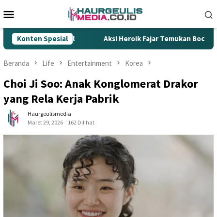
Loncat
Menu
ke
Mobile
konten
ok Ilegal
Konten Spesial
Aksi Heroik Fajar Temukan Bocah Tenggelam d
Beranda
Life
Entertainment
Korea
Choi Ji Soo: Anak Konglomerat Drakor
yang Rela Kerja Pabrik
Haurgeulismedia
Maret 29, 2026
162 Dilihat