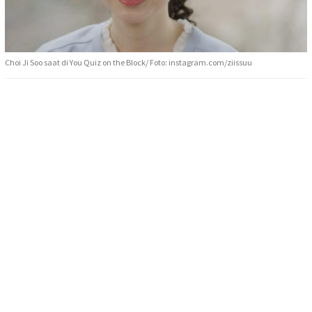
Choi Ji Soo saat di You Quiz on the Block/ Foto: instagram.com/ziissuu