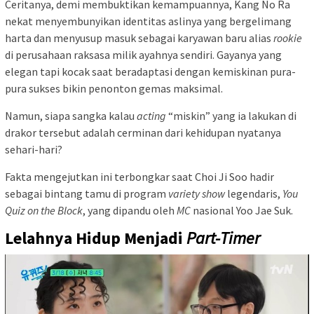
Ceritanya, demi membuktikan kemampuannya, Kang No Ra
nekat menyembunyikan identitas aslinya yang bergelimang
harta dan menyusup masuk sebagai karyawan baru alias
rookie
di perusahaan raksasa milik ayahnya sendiri. Gayanya yang
elegan tapi kocak saat beradaptasi dengan kemiskinan pura-
pura sukses bikin penonton gemas maksimal.
Namun, siapa sangka kalau
acting
“miskin” yang ia lakukan di
drakor tersebut adalah cerminan dari kehidupan nyatanya
sehari-hari?
Fakta mengejutkan ini terbongkar saat Choi Ji Soo hadir
sebagai bintang tamu di program
variety show
legendaris,
You
Quiz on the Block
, yang dipandu oleh
MC
nasional Yoo Jae Suk.
Lelahnya Hidup Menjadi
Part-Timer