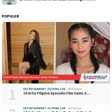
POPULER
1
ENTERTAINMENT
,
FILIPINA
,
LIFE
6072 Dilihat
10 Artis Filipina Spesialis Film Semi: A…
ENTERTAINMENT
,
FILIPINA
,
LIFE
4837 Dilihat