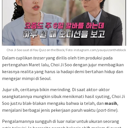
Choi Ji Soo saat di You Quiz on the Block/ Foto: instagram.com/youquizontheblock
Dalam cuplikan
teaser
yang dirilis oleh tim produksi pada
pertengahan Maret lalu, Choi Ji Soo dengan jujur membagikan
kerasnya realita yang harus ia hadapi demi bertahan hidup dan
mengejar mimpi di Seoul.
Jujur sih, ceritanya bikin merinding. Di saat aktor-aktor
seangkatannya mungkin sibuk menikmati hasil syuting, Choi Ji
Soo justru blak-blakan mengaku bahwa ia telah, dan
masih
,
menjalani berbagai jenis pekerjaan paruh waktu (
part-time
).
Pengalamannya sungguh di luar nalar untuk ukuran seorang
artis televisi. Ia bercerita pernah bekerja shift malam di pusat