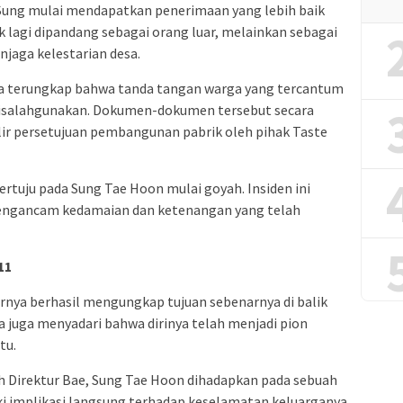
 Sung mulai mendapatkan penerimaan yang lebih baik
ak lagi dipandang sebagai orang luar, melainkan sebagai
njaga kelestarian desa.
ika terungkap bahwa tanda tangan warga yang tercantum
 disalahgunakan. Dokumen-dokumen tersebut secara
ir persetujuan pembangunan pabrik oleh pihak Taste
ertuju pada Sung Tae Hoon mulai goyah. Insiden ini
mengancam kedamaian dan ketenangan yang telah
11
irnya berhasil mengungkap tujuan sebenarnya di balik
a juga menyadari bahwa dirinya telah menjadi pion
tu.
h Direktur Bae, Sung Tae Hoon dihadapkan pada sebuah
iki implikasi langsung terhadap keselamatan keluarganya