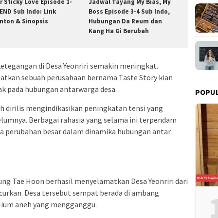
r Sticky Love Episode 1-
Jadwal Tayang My Bias, My
 END Sub Indo: Link
Boss Episode 3-4 Sub Indo,
nton & Sinopsis
Hubungan Da Reum dan
Kang Ha Gi Berubah
etegangan di Desa Yeonriri semakin meningkat.
atkan sebuah perusahaan bernama Taste Story kian
k pada hubungan antarwarga desa.
POPU
h dirilis mengindikasikan peningkatan tensi yang
elumnya. Berbagai rahasia yang selama ini terpendam
a perubahan besar dalam dinamika hubungan antar
ung Tae Hoon berhasil menyelamatkan Desa Yeonriri dari
curkan. Desa tersebut sempat berada di ambang
lium aneh yang mengganggu.