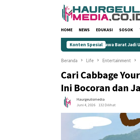
Loncat
ke
konten
HOME
NEWS
EDUKASI
SOSOK
i Rendahkan Wartawan
KIM Jawa Barat Jadi Ujung Tombak 
Konten Spesial
Beranda
Life
Entertainment
Cari Cabbage Your
Ini Bocoran dan 
Haurgeulismedia
Juni 4, 2026
132 Dilihat