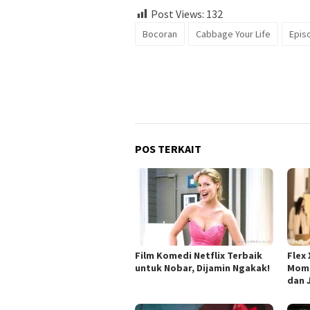
Post Views:
132
Bocoran
Cabbage Your Life
Epis
POS TERKAIT
Film Komedi Netflix Terbaik
Flex
untuk Nobar, Dijamin Ngakak!
Mome
dan 