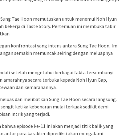
, Sung Tae Hoon memutuskan untuk menemui Noh Hyun
ah bekerja di Taste Story. Pertemuan ini membuka tabir
tkan.
egan konfrontasi yang intens antara Sung Tae Hoon, Im
gangan semakin memuncak seiring dengan meluapnya
ndali setelah mengetahui berbagai fakta tersembunyi
n amarahnya secara terbuka kepada Noh Hyun Gap,
cewaan dan kemarahannya.
meluas dan melibatkan Sung Tae Hoon secara langsung.
sengit ketika kebenaran mulai terkuak sedikit demi
san intrik yang terjadi.
hwa episode ke-11 ini akan menjadi titik balik yang
an antar para karakter diprediksi akan mengalami