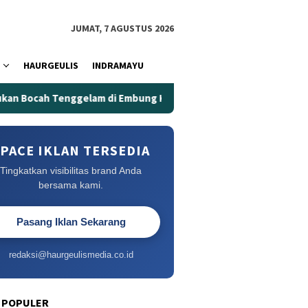
JUMAT, 7 AGUSTUS 2026
HAURGEULIS
INDRAMAYU
enggelam di Embung Kertanegara
Embung Kertanegara Me
PACE IKLAN TERSEDIA
Tingkatkan visibilitas brand Anda
bersama kami.
Pasang Iklan Sekarang
redaksi@haurgeulismedia.co.id
 POPULER