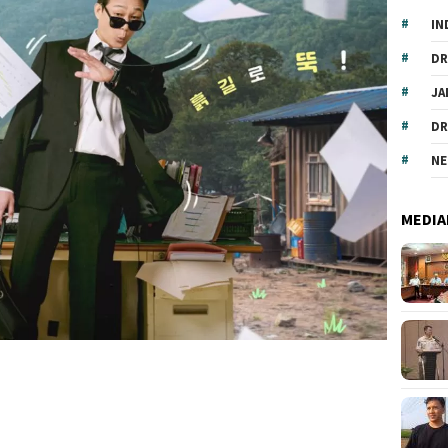
IN
DR
JA
DR
NE
MEDIA