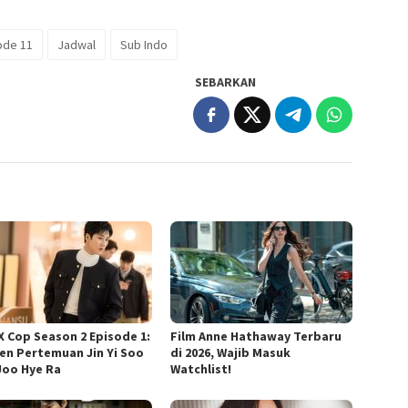
ode 11
Jadwal
Sub Indo
SEBARKAN
 X Cop Season 2 Episode 1:
Film Anne Hathaway Terbaru
n Pertemuan Jin Yi Soo
di 2026, Wajib Masuk
Joo Hye Ra
Watchlist!