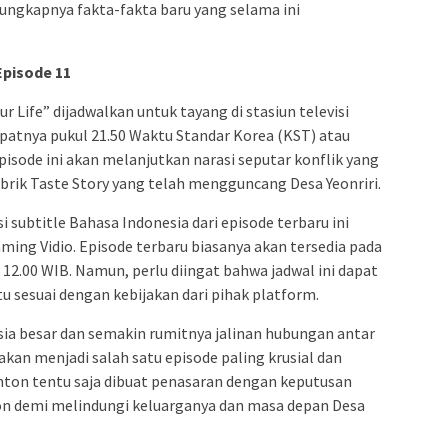
rungkapnya fakta-fakta baru yang selama ini
Episode 11
ur Life” dijadwalkan untuk tayang di stasiun televisi
epatnya pukul 21.50 Waktu Standar Korea (KST) atau
pisode ini akan melanjutkan narasi seputar konflik yang
ik Taste Story yang telah mengguncang Desa Yeonriri.
i subtitle Bahasa Indonesia dari episode terbaru ini
ming Vidio. Episode terbaru biasanya akan tersedia pada
l 12.00 WIB. Namun, perlu diingat bahwa jadwal ini dapat
sesuai dengan kebijakan dari pihak platform.
ia besar dan semakin rumitnya jalinan hubungan antar
i akan menjadi salah satu episode paling krusial dan
nton tentu saja dibuat penasaran dengan keputusan
on demi melindungi keluarganya dan masa depan Desa