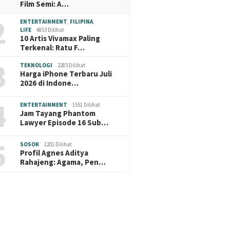
Film Semi: A…
2
ENTERTAINMENT
,
FILIPINA
,
LIFE
4853 Dilihat
10 Artis Vivamax Paling
Terkenal: Ratu F…
3
TEKNOLOGI
2283 Dilihat
Harga iPhone Terbaru Juli
2026 di Indone…
4
ENTERTAINMENT
1551 Dilihat
Jam Tayang Phantom
Lawyer Episode 16 Sub…
5
SOSOK
1201 Dilihat
Profil Agnes Aditya
Rahajeng: Agama, Pen…