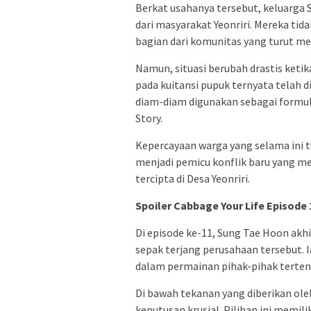
Berkat usahanya tersebut, keluarga
dari masyarakat Yeonriri. Mereka tid
bagian dari komunitas yang turut me
Namun, situasi berubah drastis ket
pada kuitansi pupuk ternyata telah
diam-diam digunakan sebagai formul
Story.
Kepercayaan warga yang selama ini t
menjadi pemicu konflik baru yang 
tercipta di Desa Yeonriri.
Spoiler Cabbage Your Life Episode 
Di episode ke-11, Sung Tae Hoon akh
sepak terjang perusahaan tersebut. I
dalam permainan pihak-pihak terten
Di bawah tekanan yang diberikan ole
keputusan krusial. Pilihan ini memil