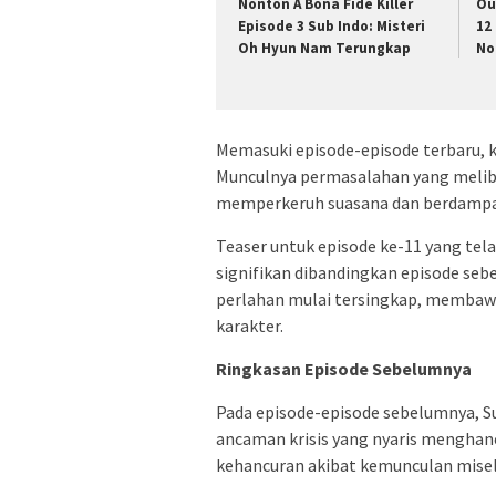
Nonton A Bona Fide Killer
Ou
Episode 3 Sub Indo: Misteri
12
Oh Hyun Nam Terungkap
No
Memasuki episode-episode terbaru, k
Munculnya permasalahan yang melib
memperkeruh suasana dan berdampa
Teaser untuk episode ke-11 yang tela
signifikan dibandingkan episode seb
perlahan mulai tersingkap, membaw
karakter.
Ringkasan Episode Sebelumnya
Pada episode-episode sebelumnya, S
ancaman krisis yang nyaris menghan
kehancuran akibat kemunculan mise