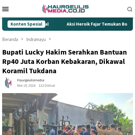
Loncat
Menu
ke
Mobile
konten
ur Rokok Ilegal
Konten Spesial
Aksi Heroik Fajar Temukan Bocah Tengg
Beranda
Indramayu
Bupati Lucky Hakim Serahkan Bantuan
Rp40 Juta Korban Kebakaran, Dikawal
Koramil Tukdana
Haurgeulismedia
Mei 19, 2026
122 Dilihat