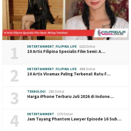
1
ENTERTAINMENT
,
FILIPINA
,
LIFE
6222 Dilihat
10 Artis Filipina Spesialis Film Semi: A…
2
ENTERTAINMENT
,
FILIPINA
,
LIFE
4908 Dilihat
10 Artis Vivamax Paling Terkenal: Ratu F…
3
TEKNOLOGI
2301 Dilihat
Harga iPhone Terbaru Juli 2026 di Indone…
4
ENTERTAINMENT
1579 Dilihat
Jam Tayang Phantom Lawyer Episode 16 Sub…