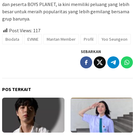
dan peserta BOYS PLANET, ia kini memiliki peluang yang lebih
besar untuk meraih popularitas yang lebih gemilang bersama
grup barunya.
Post Views:
117
Biodata
EVNNE
Mantan Member
Profil
Yoo Seungeon
SEBARKAN
POS TERKAIT