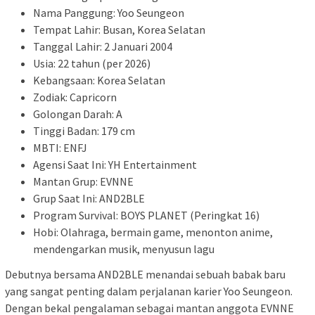
Nama Panggung: Yoo Seungeon
Tempat Lahir: Busan, Korea Selatan
Tanggal Lahir: 2 Januari 2004
Usia: 22 tahun (per 2026)
Kebangsaan: Korea Selatan
Zodiak: Capricorn
Golongan Darah: A
Tinggi Badan: 179 cm
MBTI: ENFJ
Agensi Saat Ini: YH Entertainment
Mantan Grup: EVNNE
Grup Saat Ini: AND2BLE
Program Survival: BOYS PLANET (Peringkat 16)
Hobi: Olahraga, bermain game, menonton anime,
mendengarkan musik, menyusun lagu
Debutnya bersama AND2BLE menandai sebuah babak baru
yang sangat penting dalam perjalanan karier Yoo Seungeon.
Dengan bekal pengalaman sebagai mantan anggota EVNNE