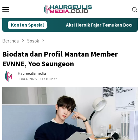
Loncat
Menu
ke
Mobile
konten
 Rokok Ilegal
Konten Spesial
Aksi Heroik Fajar Temukan Bocah Tenggel
Beranda
Sosok
Biodata dan Profil Mantan Member
EVNNE, Yoo Seungeon
Haurgeulismedia
Juni 4, 2026
117 Dilihat