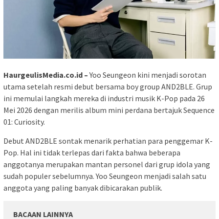
HaurgeulisMedia.co.id –
Yoo Seungeon kini menjadi sorotan
utama setelah resmi debut bersama boy group AND2BLE. Grup
ini memulai langkah mereka di industri musik K-Pop pada 26
Mei 2026 dengan merilis album mini perdana bertajuk Sequence
01: Curiosity.
Debut AND2BLE sontak menarik perhatian para penggemar K-
Pop. Hal ini tidak terlepas dari fakta bahwa beberapa
anggotanya merupakan mantan personel dari grup idola yang
sudah populer sebelumnya. Yoo Seungeon menjadi salah satu
anggota yang paling banyak dibicarakan publik.
BACAAN LAINNYA