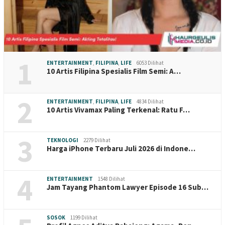
1
ENTERTAINMENT
,
FILIPINA
,
LIFE
6053 Dilihat
10 Artis Filipina Spesialis Film Semi: A…
2
ENTERTAINMENT
,
FILIPINA
,
LIFE
4834 Dilihat
10 Artis Vivamax Paling Terkenal: Ratu F…
3
TEKNOLOGI
2279 Dilihat
Harga iPhone Terbaru Juli 2026 di Indone…
4
ENTERTAINMENT
1548 Dilihat
Jam Tayang Phantom Lawyer Episode 16 Sub…
SOSOK
1199 Dilihat