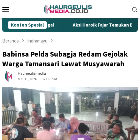
Loncat
Menu
ke
Mobile
konten
mpur Rokok Ilegal
Konten Spesial
Aksi Heroik Fajar Temukan Bocah Ten
Beranda
Indramayu
Babinsa Pelda Subagja Redam Gejolak
Warga Tamansari Lewat Musyawarah
Haurgeulismedia
Mei 31, 2026
137 Dilihat