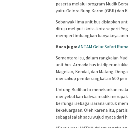
peserta melalui program Mudik Bersa
yaitu Gelora Bung Karno (GBK) dan K
Sebanyak lima unit bus disiapkan un
dituju meliputi kota-kota seperti Yo
mempertimbangkan banyaknya animo 
Baca juga:
ANTAM Gelar Safari Rama
Sementara itu, dalam rangkaian Mud
unit bus. Armada bus ini diperuntukk
Magetan, Kendal, dan Malang. Denga
mencakup pemberangkatan 500 pem
Untung Budiharto menekankan makna m
menyebutkan bahwa mudik merupakan 
berfungsi sebagai sarana untuk mem
kekeluargaan. Oleh karena itu, part
sebagai salah satu wujud nyata dari
“Partisipasi ANTAM dalam rangkaian