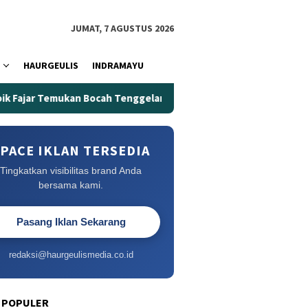
JUMAT, 7 AGUSTUS 2026
HAURGEULIS
INDRAMAYU
mukan Bocah Tenggelam di Embung Kertanegara
Embung K
PACE IKLAN TERSEDIA
Tingkatkan visibilitas brand Anda
bersama kami.
Pasang Iklan Sekarang
redaksi@haurgeulismedia.co.id
 POPULER