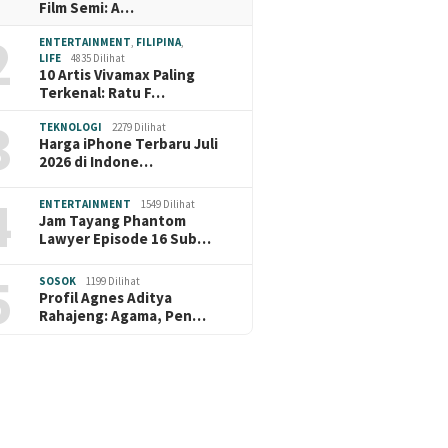
Film Semi: A…
2
ENTERTAINMENT
,
FILIPINA
,
LIFE
4835 Dilihat
10 Artis Vivamax Paling
Terkenal: Ratu F…
3
TEKNOLOGI
2279 Dilihat
Harga iPhone Terbaru Juli
2026 di Indone…
4
ENTERTAINMENT
1549 Dilihat
Jam Tayang Phantom
Lawyer Episode 16 Sub…
5
SOSOK
1199 Dilihat
Profil Agnes Aditya
Rahajeng: Agama, Pen…