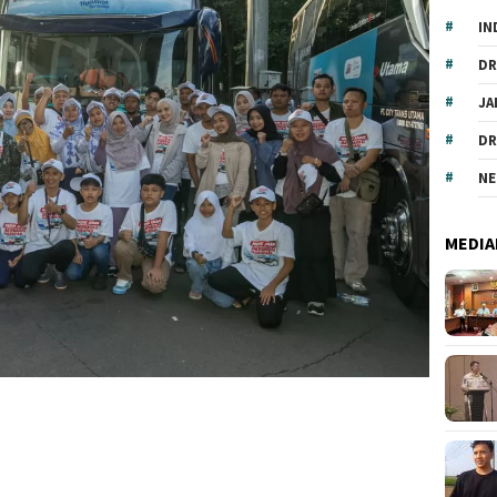
IN
DR
JA
DR
NE
MEDIA