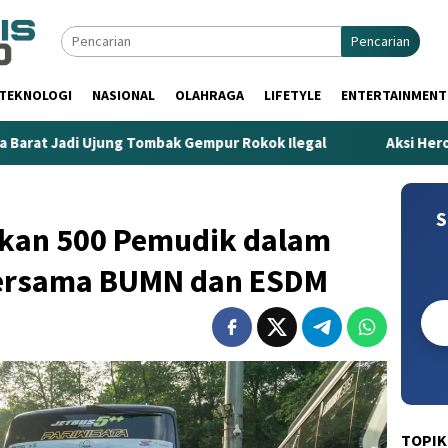
Pencarian
TEKNOLOGI
NASIONAL
OLAHRAGA
LIFETYLE
ENTERTAINMENT
 Ujung Tombak Gempur Rokok Ilegal
Aksi Heroik Fajar Te
S
kan 500 Pemudik dalam
ersama BUMN dan ESDM
TOPIK