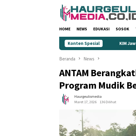
Loncat
ke
konten
HOME
NEWS
EDUKASI
SOSOK
a Maaf: Dinilai Rendahkan Wartawan
Konten Spesial
KIM Jawa Barat Jadi
Beranda
News
ANTAM Berangkat
Program Mudik B
Haurgeulismedia
Maret 17, 2026
136 Dilihat