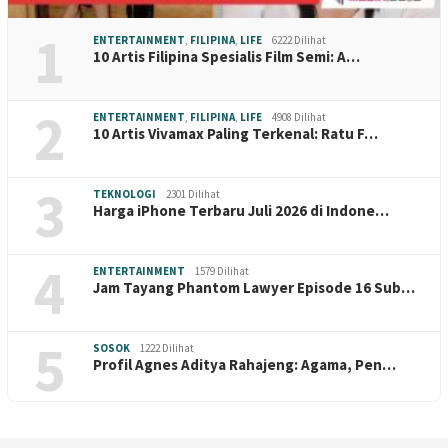
1
ENTERTAINMENT
,
FILIPINA
,
LIFE
6222 Dilihat
10 Artis Filipina Spesialis Film Semi: A…
2
ENTERTAINMENT
,
FILIPINA
,
LIFE
4908 Dilihat
10 Artis Vivamax Paling Terkenal: Ratu F…
3
TEKNOLOGI
2301 Dilihat
Harga iPhone Terbaru Juli 2026 di Indone…
4
ENTERTAINMENT
1579 Dilihat
Jam Tayang Phantom Lawyer Episode 16 Sub…
5
SOSOK
1222 Dilihat
Profil Agnes Aditya Rahajeng: Agama, Pen…