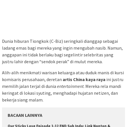
Dunia hiburan Tiongkok (C-Biz) seringkali dianggap sebagai
ladang emas bagi mereka yang ingin mengubah nasib. Namun,
anggapan ini tidak berlaku bagi segelintir selebritas yang
justru lahir dengan “sendok perak” di mulut mereka.
Alih-alih menikmati warisan keluarga atau duduk manis di kursi
komisaris perusahaan, deretan
artis China kaya raya
ini justru
memilih jalan terjal di dunia
entertainment
. Mereka rela mandi
keringat di lokasi syuting, menghadapi hujatan netizen, dan
bekerja siang malam.
BACAAN LAINNYA
Our Sticky Love Episode 1-12 END Sub Indo: Link Nonton &