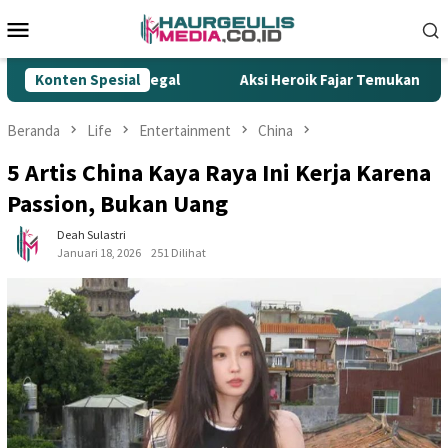
Loncat
Menu
ke
Mobile
konten
k Ilegal
Konten Spesial
Aksi Heroik Fajar Temukan Bocah Tenggelam di
Beranda
Life
Entertainment
China
5 Artis China Kaya Raya Ini Kerja Karena
Passion, Bukan Uang
Deah Sulastri
Januari 18, 2026
251 Dilihat