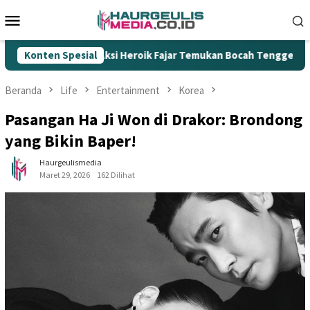
Loncat
Menu
ke
Mobile
konten
ksi Heroik Fajar Temukan Bocah Tenggelam di Embung Kertanega
Konten Spesial
Beranda
Life
Entertainment
Korea
Pasangan Ha Ji Won di Drakor: Brondong
yang Bikin Baper!
Haurgeulismedia
Maret 29, 2026
162 Dilihat