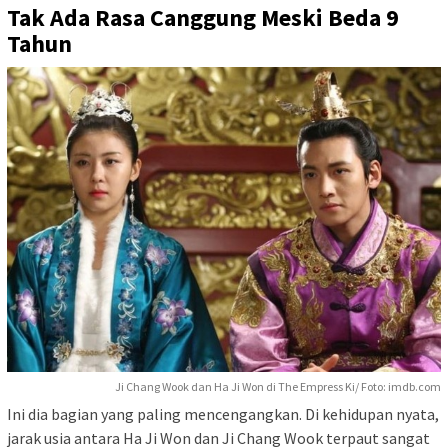
Tak Ada Rasa Canggung Meski Beda 9
Tahun
Ji Chang Wook dan Ha Ji Won di The Empress Ki/ Foto: imdb.com
Ini dia bagian yang paling mencengangkan. Di kehidupan nyata,
jarak usia antara Ha Ji Won dan Ji Chang Wook terpaut sangat