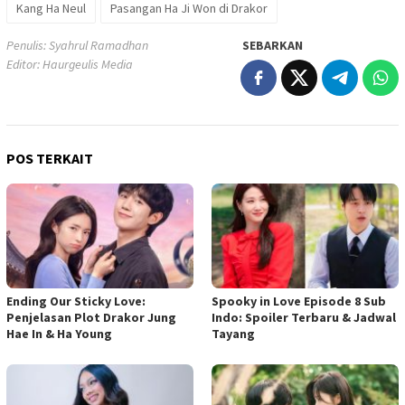
Kang Ha Neul
Pasangan Ha Ji Won di Drakor
Penulis: Syahrul Ramadhan
SEBARKAN
Editor: Haurgeulis Media
POS TERKAIT
Ending Our Sticky Love:
Spooky in Love Episode 8 Sub
Penjelasan Plot Drakor Jung
Indo: Spoiler Terbaru & Jadwal
Hae In & Ha Young
Tayang