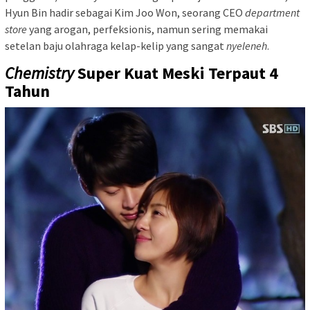
Hyun Bin hadir sebagai Kim Joo Won, seorang CEO
department
store
yang arogan, perfeksionis, namun sering memakai
setelan baju olahraga kelap-kelip yang sangat
nyeleneh
.
Chemistry
Super Kuat Meski Terpaut 4
Tahun