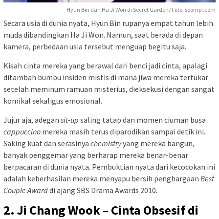
Hyun Bin dan Ha Ji Won di Secret Garden/ Foto: soompi.com
Secara usia di dunia nyata, Hyun Bin rupanya empat tahun lebih
muda dibandingkan Ha Ji Won. Namun, saat berada di depan
kamera, perbedaan usia tersebut menguap begitu saja.
Kisah cinta mereka yang berawal dari benci jadi cinta, apalagi
ditambah bumbu insiden mistis di mana jiwa mereka tertukar
setelah meminum ramuan misterius, dieksekusi dengan sangat
komikal sekaligus emosional.
Jujur aja, adegan
sit-up
saling tatap dan momen ciuman busa
cappuccino
mereka masih terus diparodikan sampai detik ini.
Saking kuat dan serasinya
chemistry
yang mereka bangun,
banyak penggemar yang berharap mereka benar-benar
berpacaran di dunia nyata. Pembuktian nyata dari kecocokan ini
adalah keberhasilan mereka menyapu bersih penghargaan
Best
Couple Award
di ajang SBS Drama Awards 2010.
2. Ji Chang Wook – Cinta Obsesif di