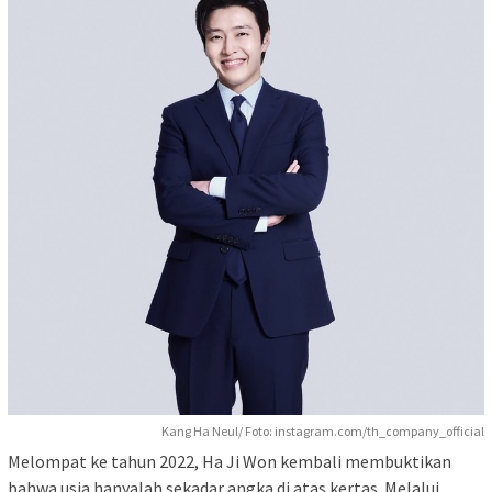
Kang Ha Neul/ Foto: instagram.com/th_company_official
Melompat ke tahun 2022, Ha Ji Won kembali membuktikan
bahwa usia hanyalah sekadar angka di atas kertas. Melalui