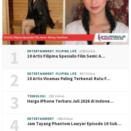
1
ENTERTAINMENT
,
FILIPINA
,
LIFE
6236 Dilihat
10 Artis Filipina Spesialis Film Semi: A…
2
ENTERTAINMENT
,
FILIPINA
,
LIFE
4917 Dilihat
10 Artis Vivamax Paling Terkenal: Ratu F…
3
TEKNOLOGI
2301 Dilihat
Harga iPhone Terbaru Juli 2026 di Indone…
4
ENTERTAINMENT
1586 Dilihat
Jam Tayang Phantom Lawyer Episode 16 Sub…