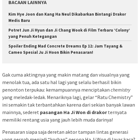
BACAAN LAINNYA
Kim Hye Joon dan Kang Ha Neul Dikabarkan Bintangi Drakor
Medis Baru
Potret Jun Ji Hyun dan Ji Chang Wook di Film Terbaru ‘Colony’
yang Penuh Ketegangan
Spoiler Ending Mad Concrete Dreams Ep 12: Jam Tayang &
Cameo Spesial Ju Ji Hoon Bikin Penasaran!
Gak cuma aktingnya yang makin matang dan visualnya yang
menolak tua, ada satu hal lagi yang selalu berhasil bikin
penonton terpukau: kemampuannya menciptakan
chemistry
yang meledak-ledak. Menariknya lagi, gelar “Ratu Chemistry”
ini semakin tak terbantahkan karena dari sekian banyak lawan
mainnya, sederet
pasangan Ha Ji Won di drakor
ternyata
memiliki rentang usia yang jauh lebih muda darinya!
Penasaran siapa saja deretan aktor tampan lintas generasi
yang pernah menjadi “korban” pesona Ha Ji Won di layar kaca?