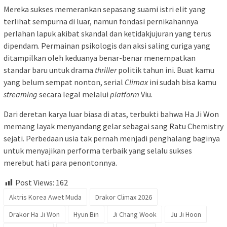
Mereka sukses memerankan sepasang suami istri elit yang
terlihat sempurna di luar, namun fondasi pernikahannya
perlahan lapuk akibat skandal dan ketidakjujuran yang terus
dipendam. Permainan psikologis dan aksi saling curiga yang
ditampilkan oleh keduanya benar-benar menempatkan
standar baru untuk drama
thriller
politik tahun ini. Buat kamu
yang belum sempat nonton, serial
Climax
ini sudah bisa kamu
streaming
secara legal melalui
platform
Viu.
Dari deretan karya luar biasa di atas, terbukti bahwa Ha Ji Won
memang layak menyandang gelar sebagai sang Ratu Chemistry
sejati. Perbedaan usia tak pernah menjadi penghalang baginya
untuk menyajikan performa terbaik yang selalu sukses
merebut hati para penontonnya.
Post Views:
162
Aktris Korea Awet Muda
Drakor Climax 2026
Drakor Ha Ji Won
Hyun Bin
Ji Chang Wook
Ju Ji Hoon