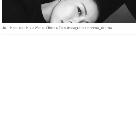
Ju Ji Hoon dan Ha Ji Won di Climax/ Foto: instagram.com/ena_drama